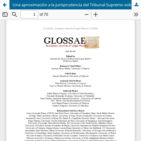
Una aproximación a la jurisprudencia del Tribunal Supremo sobre la pena de muerte en España en la jurisdicción ordinaria en el primer tercio del siglo XX (1901-1936)