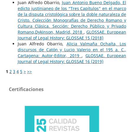
Juan Alfredo Obarrio,
Juan Antonio Bueno Delgado, El
edicto justinianeo de los “Tres Capítulos” en el marco
de la disputa cristológica sobre la doble naturaleza de
Cristo. Colección Monografías de Derecho Romano y
Cultura Clásica. Sección: Derecho Público y Privado
Romano,Dykinson, Madrid, 2018
,
GLOSSAE. European
Journal of Legal History: GLOSSAE 15 (2018)
Juan Alfredo Obarrio,
Alicia Valmaña Ochaíta, Los
discursos de Catón y Lucio Valerio en el 195 a. C.,
Cartagena: Autor-Editor, 2019
,
GLOSSAE. European
Journal of Legal History: GLOSSAE 16 (2019)
1
2
3
4
5
>
>>
Certificaciones