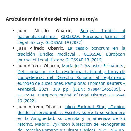
Artículos más leídos del mismo autor/a
Juan Alfredo Obarrio,
Borges frente al
nacionalsocialismo
,
GLOSSAE. European Journal of
Legal History: GLOSSAE 19 (2022)
Juan Alfredo Obarrio,
La cessio bonorum en la
tradición jurídica medieval
,
GLOSSAE. European
Journal of Legal History: GLOSSAE 13 (2016)
Juan Alfredo Obarrio,
María José Azaustre Fernández,
Determinación de la residencia habitual y foros de
competencia: del Derecho Romano al reglamento
europeo de sucesiones, Pamplona: Thomson Reuters –
Aranzadi, 2021, 309 pp. [ISBN: 9788413455099].
,
GLOSSAE. European Journal of Legal History: GLOSSAE
19 (2022)
Juan Alfredo Obarrio,
Jakob Fortunat Stagl, Camino
desde la servidumbre. Escritos sobre la servidumbre
en la Antigüedad, su derrota y la amenaza de su
retorno, Madrid: Dykinson (Colección de Monografías
de Derecho Romano y Cultura Clásica), 2021, 204 pp.