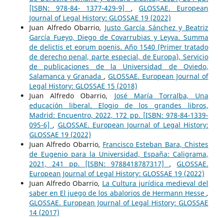
[ISBN: 978-84- 1377-429-9]
,
GLOSSAE. European
Journal of Legal History: GLOSSAE 19 (2022)
Juan Alfredo Obarrio,
Justo García Sánchez y Beatriz
García Fueyo, Diego de Covarrubias y Leyva. Summa
de delictis et eorum poenis. Año 1540 (Primer tratado
de derecho penal, parte especial, de Europa), Servicio
de publicaciones de la Universidad de Oviedo,
Salamanca y Granada
,
GLOSSAE. European Journal of
Legal History: GLOSSAE 15 (2018)
Juan Alfredo Obarrio,
José María Torralba, Una
educación liberal. Elogio de los grandes libros,
Madrid: Encuentro, 2022, 172 pp. [ISBN: 978-84-1339-
095-6]
,
GLOSSAE. European Journal of Legal History:
GLOSSAE 19 (2022)
Juan Alfredo Obarrio,
Francisco Esteban Bara, Chistes
de Eugenio para la Universidad, España: Caligrama,
2021, 241 pp. [ISBN: 9788418787317]
,
GLOSSAE.
European Journal of Legal History: GLOSSAE 19 (2022)
Juan Alfredo Obarrio,
La Cultura jurídica medieval del
saber en El juego de los abalorios de Hermann Hesse
,
GLOSSAE. European Journal of Legal History: GLOSSAE
14 (2017)