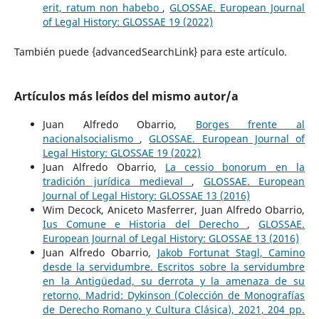
erit, ratum non habebo
,
GLOSSAE. European Journal
of Legal History: GLOSSAE 19 (2022)
También puede {advancedSearchLink} para este artículo.
Artículos más leídos del mismo autor/a
Juan Alfredo Obarrio,
Borges frente al
nacionalsocialismo
,
GLOSSAE. European Journal of
Legal History: GLOSSAE 19 (2022)
Juan Alfredo Obarrio,
La cessio bonorum en la
tradición jurídica medieval
,
GLOSSAE. European
Journal of Legal History: GLOSSAE 13 (2016)
Wim Decock, Aniceto Masferrer, Juan Alfredo Obarrio,
Ius Comune e Historia del Derecho
,
GLOSSAE.
European Journal of Legal History: GLOSSAE 13 (2016)
Juan Alfredo Obarrio,
Jakob Fortunat Stagl, Camino
desde la servidumbre. Escritos sobre la servidumbre
en la Antigüedad, su derrota y la amenaza de su
retorno, Madrid: Dykinson (Colección de Monografías
de Derecho Romano y Cultura Clásica), 2021, 204 pp.