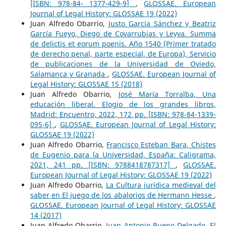
[ISBN: 978-84- 1377-429-9]
,
GLOSSAE. European
Journal of Legal History: GLOSSAE 19 (2022)
Juan Alfredo Obarrio,
Justo García Sánchez y Beatriz
García Fueyo, Diego de Covarrubias y Leyva. Summa
de delictis et eorum poenis. Año 1540 (Primer tratado
de derecho penal, parte especial, de Europa), Servicio
de publicaciones de la Universidad de Oviedo,
Salamanca y Granada
,
GLOSSAE. European Journal of
Legal History: GLOSSAE 15 (2018)
Juan Alfredo Obarrio,
José María Torralba, Una
educación liberal. Elogio de los grandes libros,
Madrid: Encuentro, 2022, 172 pp. [ISBN: 978-84-1339-
095-6]
,
GLOSSAE. European Journal of Legal History:
GLOSSAE 19 (2022)
Juan Alfredo Obarrio,
Francisco Esteban Bara, Chistes
de Eugenio para la Universidad, España: Caligrama,
2021, 241 pp. [ISBN: 9788418787317]
,
GLOSSAE.
European Journal of Legal History: GLOSSAE 19 (2022)
Juan Alfredo Obarrio,
La Cultura jurídica medieval del
saber en El juego de los abalorios de Hermann Hesse
,
GLOSSAE. European Journal of Legal History: GLOSSAE
14 (2017)
Juan Alfredo Obarrio,
Juan Antonio Bueno Delgado, El