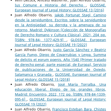
Wim Decock, Aniceto Masferrer, Juan Alfredo Obarrio,
Ius Comune e Historia del Derecho
,
GLOSSAE.
European Journal of Legal History: GLOSSAE 13 (2016)
Juan Alfredo Obarrio,
Jakob Fortunat Stagl, Camino
desde la servidumbre. Escritos sobre la servidumbre
en la Antigüedad, su derrota y la amenaza de su
retorno, Madrid: Dykinson (Colección de Monografías
de Derecho Romano y Cultura Clásica), 2021, 204 pp.
[ISBN: 978-84- 1377-429-9]
,
GLOSSAE. European
Journal of Legal History: GLOSSAE 19 (2022)
Juan Alfredo Obarrio,
Justo García Sánchez y Beatriz
García Fueyo, Diego de Covarrubias y Leyva. Summa
de delictis et eorum poenis. Año 1540 (Primer tratado
de derecho penal, parte especial, de Europa), Servicio
de publicaciones de la Universidad de Oviedo,
Salamanca y Granada
,
GLOSSAE. European Journal of
Legal History: GLOSSAE 15 (2018)
Juan Alfredo Obarrio,
José María Torralba, Una
educación liberal. Elogio de los grandes libros,
Madrid: Encuentro, 2022, 172 pp. [ISBN: 978-84-1339-
095-6]
,
GLOSSAE. European Journal of Legal History:
GLOSSAE 19 (2022)
Juan Alfredo Obarrio,
Francisco Esteban Bara, Chistes