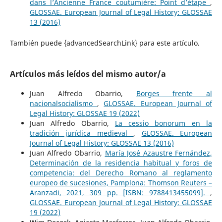
dans l’Ancienne France coutumière: Point d’étape
,
GLOSSAE. European Journal of Legal History: GLOSSAE
13 (2016)
También puede {advancedSearchLink} para este artículo.
Artículos más leídos del mismo autor/a
Juan Alfredo Obarrio,
Borges frente al
nacionalsocialismo
,
GLOSSAE. European Journal of
Legal History: GLOSSAE 19 (2022)
Juan Alfredo Obarrio,
La cessio bonorum en la
tradición jurídica medieval
,
GLOSSAE. European
Journal of Legal History: GLOSSAE 13 (2016)
Juan Alfredo Obarrio,
María José Azaustre Fernández,
Determinación de la residencia habitual y foros de
competencia: del Derecho Romano al reglamento
europeo de sucesiones, Pamplona: Thomson Reuters –
Aranzadi, 2021, 309 pp. [ISBN: 9788413455099].
,
GLOSSAE. European Journal of Legal History: GLOSSAE
19 (2022)