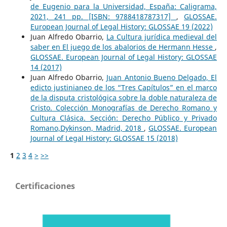
de Eugenio para la Universidad, España: Caligrama,
2021, 241 pp. [ISBN: 9788418787317]
,
GLOSSAE.
European Journal of Legal History: GLOSSAE 19 (2022)
Juan Alfredo Obarrio,
La Cultura jurídica medieval del
saber en El juego de los abalorios de Hermann Hesse
,
GLOSSAE. European Journal of Legal History: GLOSSAE
14 (2017)
Juan Alfredo Obarrio,
Juan Antonio Bueno Delgado, El
edicto justinianeo de los “Tres Capítulos” en el marco
de la disputa cristológica sobre la doble naturaleza de
Cristo. Colección Monografías de Derecho Romano y
Cultura Clásica. Sección: Derecho Público y Privado
Romano,Dykinson, Madrid, 2018
,
GLOSSAE. European
Journal of Legal History: GLOSSAE 15 (2018)
1
2
3
4
>
>>
Certificaciones