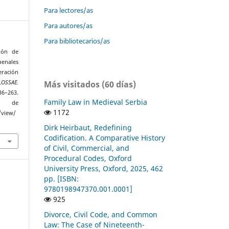
Para lectores/as
Para autores/as
Para bibliotecarios/as
ción de
enales
eración
Más visitados (60 días)
LOSSAE.
236–263.
Family Law in Medieval Serbia
r de
1172
/view/
Dirk Heirbaut, Redefining
Codification. A Comparative History
of Civil, Commercial, and
Procedural Codes, Oxford
University Press, Oxford, 2025, 462
pp. [ISBN:
9780198947370.001.0001]
925
Divorce, Civil Code, and Common
Law: The Case of Nineteenth-