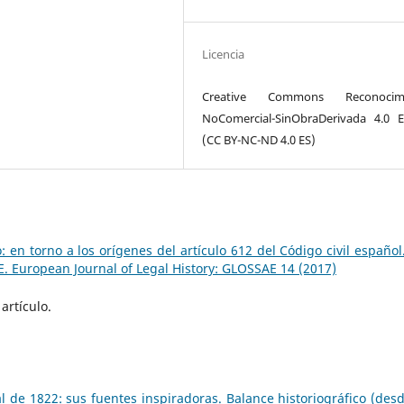
Licencia
Creative Commons Reconocimi
NoComercial-SinObraDerivada 4.0 
(CC BY-NC-ND 4.0 ES)
: en torno a los orígenes del artículo 612 del Código civil español
. European Journal of Legal History: GLOSSAE 14 (2017)
artículo.
l de 1822: sus fuentes inspiradoras. Balance historiográfico (desd