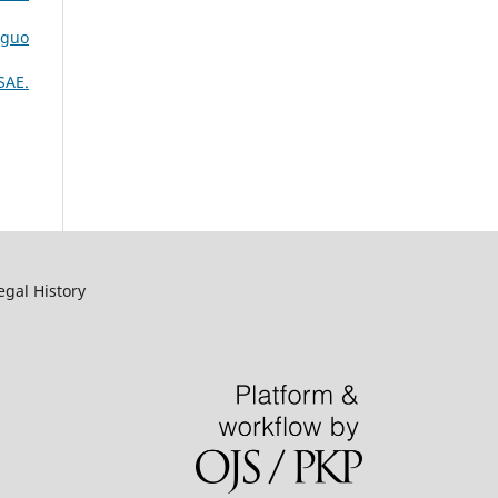
iguo
SAE.
egal History