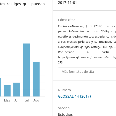
2017-11-01
etos castigos que puedan
Cómo citar
Cañizares-Navarro, J. B. (2017). La no
penas infamantes en los Códigos p
españoles decimonónicos: especial consid
a sus efectos jurídicos y su finalidad.
G
European Journal of Legal History
, (14), pp. 
Recuperado a parti
https://www.glossae.eu/glossaeojs/article
273
Más formatos de cita
Número
GLOSSAE 14 (2017)
Sección
Estudios