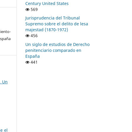
Century United States
569
Jurisprudencia del Tribunal
Supremo sobre el delito de lesa
majestad (1870-1972)
ento-
456
España
Un siglo de estudios de Derecho
penitenciario comparado en
España
441
. Un
e el