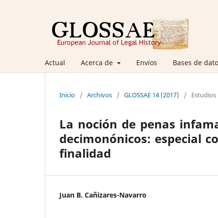
Actual
Acerca de
Envíos
Bases de dato
Inicio
/
Archivos
/
GLOSSAE 14 (2017)
/
Estudios
La noción de penas infama
decimonónicos: especial co
finalidad
Juan B. Cañizares-Navarro