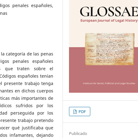
igos penales españoles,
enas
 la categoría de las penas
igos penales españoles
os que traten sobre el
 Códigos españoles tenían
el presente trabajo tenga
amantes en dichos cuerpos
sticas más importantes de
ídicos sufridos por los
PDF
idad perseguida por los
presente trabajo pretendo
nocer qué justificaba que
Publicado
ados infamantes, dejando