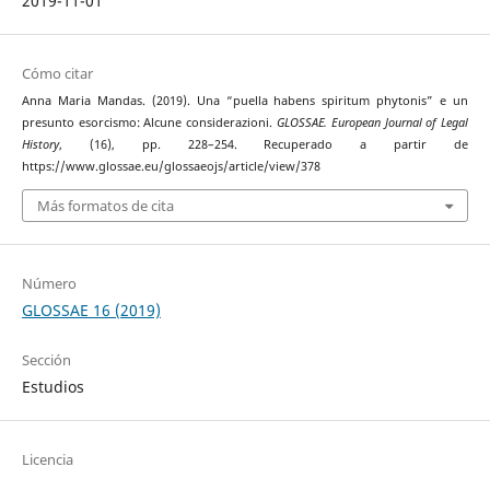
2019-11-01
Cómo citar
Anna Maria Mandas. (2019). Una “puella habens spiritum phytonis” e un
presunto esorcismo: Alcune considerazioni.
GLOSSAE. European Journal of Legal
History
, (16), pp. 228–254. Recuperado a partir de
https://www.glossae.eu/glossaeojs/article/view/378
Más formatos de cita
Número
GLOSSAE 16 (2019)
Sección
Estudios
Licencia