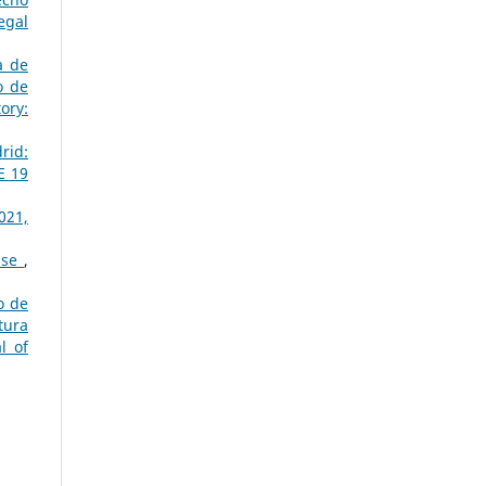
egal
a de
o de
ory:
rid:
E 19
021,
esse
,
o de
tura
l of