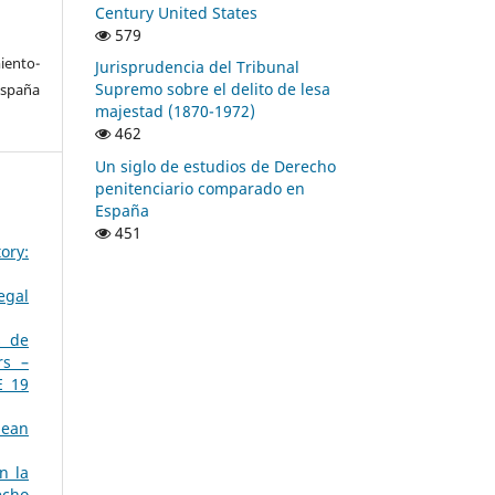
Century United States
579
ento-
Jurisprudencia del Tribunal
Supremo sobre el delito de lesa
España
majestad (1870-1972)
462
Un siglo de estudios de Derecho
penitenciario comparado en
España
451
ory:
egal
s de
rs –
E 19
pean
n la
echo