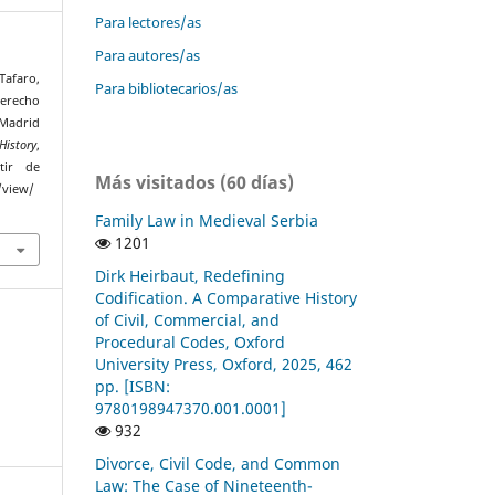
Para lectores/as
Para autores/as
Tafaro,
Para bibliotecarios/as
derecho
Madrid
History
,
tir de
Más visitados (60 días)
/view/
Family Law in Medieval Serbia
1201
Dirk Heirbaut, Redefining
Codification. A Comparative History
of Civil, Commercial, and
Procedural Codes, Oxford
University Press, Oxford, 2025, 462
pp. [ISBN:
9780198947370.001.0001]
932
Divorce, Civil Code, and Common
Law: The Case of Nineteenth-