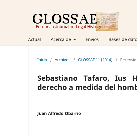
Actual
Acerca de
Envíos
Bases de dato
Inicio
/
Archivos
/
GLOSSAE 11 (2014)
/
Recensio
Sebastiano Tafaro, Ius
derecho a medida del homb
Juan Alfredo Obarrio