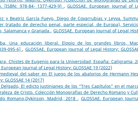
p. [ISBN: 978-84- 1377-429-9]
,
GLOSSAE. European Journal of L
ez y Beatriz García Fueyo, Diego de Covarrubias y Leyva. Summ
er tratado de derecho penal, parte especial, de Europa), Servici
do, Salamanca y Granada
,
GLOSSAE. European Journal of Legal Hist
lba, Una educación liberal. Elogio de los grandes libros, Mad
1339-095-6]
,
GLOSSAE. European Journal of Legal History: GLOSSA
ara, Chistes de Eugenio para la Universidad, España: Caligrama, 2
European Journal of Legal History: GLOSSAE 19 (2022)
a medieval del saber en El juego de los abalorios de Hermann H
ry: GLOSSAE 14 (2017)
Delgado, El edicto justinianeo de los “Tres Capítulos” en el marc
turaleza de Cristo. Colección Monografías de Derecho Romano y Cul
ivado Romano,Dykinson, Madrid, 2018
,
GLOSSAE. European Journa