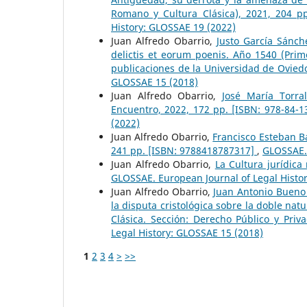
Romano y Cultura Clásica), 2021, 204 p
History: GLOSSAE 19 (2022)
Juan Alfredo Obarrio,
Justo García Sánch
delictis et eorum poenis. Año 1540 (Prim
publicaciones de la Universidad de Ovie
GLOSSAE 15 (2018)
Juan Alfredo Obarrio,
José María Torra
Encuentro, 2022, 172 pp. [ISBN: 978-84-
(2022)
Juan Alfredo Obarrio,
Francisco Esteban B
241 pp. [ISBN: 9788418787317]
,
GLOSSAE. 
Juan Alfredo Obarrio,
La Cultura jurídic
GLOSSAE. European Journal of Legal Histo
Juan Alfredo Obarrio,
Juan Antonio Bueno 
la disputa cristológica sobre la doble na
Clásica. Sección: Derecho Público y Pr
Legal History: GLOSSAE 15 (2018)
1
2
3
4
>
>>