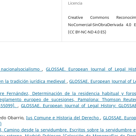
Licencia
Creative Commons Reconocimi
NoComercial-SinObraDerivada 4.0 
(CC BY-NC-ND 4.0 ES)
 nacionalsocialismo
,
GLOSSAE. European Journal of Legal Hist
n la tradición jurídica medieval
,
GLOSSAE. European Journal of L
re Fernández, Determinación de la residencia habitual y foro
eglamento europeo de sucesiones, Pamplona: Thomson Reute
455099].
,
GLOSSAE. European Journal of Legal History: GLOSSA
redo Obarrio,
Ius Comune e Historia del Derecho
,
GLOSSAE. Euro
)
gl, Camino desde la servidumbre. Escritos sobre la servidumbre e
su retorno, Madrid: Dykinson (Colección de Monografías de Der