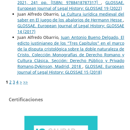
2021, 241 pp. [ISBN: 9788418787317]
,
GLOSSAE.
European Journal of Legal History: GLOSSAE 19 (2022)
Juan Alfredo Obarrio,
La Cultura jurídica medieval del
saber en El juego de los abalorios de Hermann Hesse
,
GLOSSAE. European Journal of Legal History: GLOSSAE
14 (2017)
Juan Alfredo Obarrio,
Juan Antonio Bueno Delgado, El
edicto justinianeo de los “Tres Capítulos” en el marco
de la disputa cristológica sobre la doble naturaleza de
Cristo. Colección Monografías de Derecho Romano y
Cultura Clásica. Sección: Derecho Público y Privado
Romano,Dykinson, Madrid, 2018
,
GLOSSAE. European
Journal of Legal History: GLOSSAE 15 (2018)
1
2
3
4
>
>>
Certificaciones