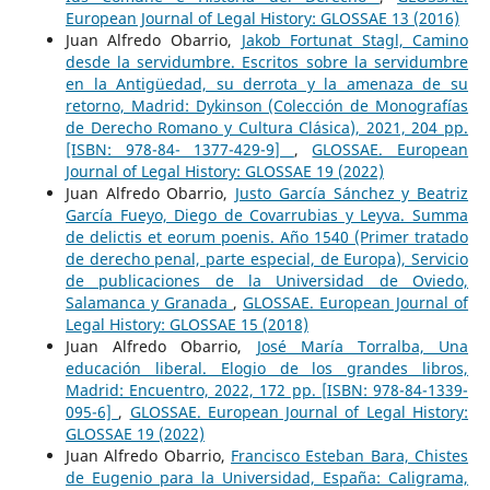
European Journal of Legal History: GLOSSAE 13 (2016)
Juan Alfredo Obarrio,
Jakob Fortunat Stagl, Camino
desde la servidumbre. Escritos sobre la servidumbre
en la Antigüedad, su derrota y la amenaza de su
retorno, Madrid: Dykinson (Colección de Monografías
de Derecho Romano y Cultura Clásica), 2021, 204 pp.
[ISBN: 978-84- 1377-429-9]
,
GLOSSAE. European
Journal of Legal History: GLOSSAE 19 (2022)
Juan Alfredo Obarrio,
Justo García Sánchez y Beatriz
García Fueyo, Diego de Covarrubias y Leyva. Summa
de delictis et eorum poenis. Año 1540 (Primer tratado
de derecho penal, parte especial, de Europa), Servicio
de publicaciones de la Universidad de Oviedo,
Salamanca y Granada
,
GLOSSAE. European Journal of
Legal History: GLOSSAE 15 (2018)
Juan Alfredo Obarrio,
José María Torralba, Una
educación liberal. Elogio de los grandes libros,
Madrid: Encuentro, 2022, 172 pp. [ISBN: 978-84-1339-
095-6]
,
GLOSSAE. European Journal of Legal History:
GLOSSAE 19 (2022)
Juan Alfredo Obarrio,
Francisco Esteban Bara, Chistes
de Eugenio para la Universidad, España: Caligrama,