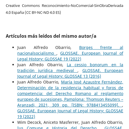
Creative Commons Reconocimiento-NoComercial-SinObraDerivada
4.0 España (CC BY-NC-ND 4.0 ES)
Artículos más leídos del mismo autor/a
Juan Alfredo Obarrio,
Borges frente al
nacionalsocialismo
,
GLOSSAE. European Journal of
Legal History: GLOSSAE 19 (2022)
Juan Alfredo Obarrio,
La cessio bonorum en la
tradición jurídica medieval
,
GLOSSAE. European
Journal of Legal History: GLOSSAE 13 (2016)
Juan Alfredo Obarrio,
María José Azaustre Fernández,
Determinación de la residencia habitual y foros de
competencia: del Derecho Romano al reglamento
europeo de sucesiones, Pamplona: Thomson Reuters –
Aranzadi, 2021, 309 pp. [ISBN: 9788413455099].
,
GLOSSAE. European Journal of Legal History: GLOSSAE
19 (2022)
Wim Decock, Aniceto Masferrer, Juan Alfredo Obarrio,
Ius Comune e Historia del Derecho
,
GLOSSAE.