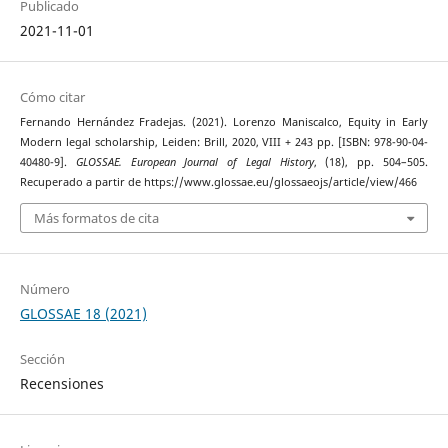
Publicado
2021-11-01
Cómo citar
Fernando Hernández Fradejas. (2021). Lorenzo Maniscalco, Equity in Early
Modern legal scholarship, Leiden: Brill, 2020, VIII + 243 pp. [ISBN: 978-90-04-
40480-9].
GLOSSAE. European Journal of Legal History
, (18), pp. 504–505.
Recuperado a partir de https://www.glossae.eu/glossaeojs/article/view/466
Más formatos de cita
Número
GLOSSAE 18 (2021)
Sección
Recensiones