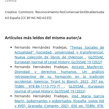
Licencia
Creative Commons Reconocimiento-NoComercial-SinObraDerivada
4.0 España (CC BY-NC-ND 4.0 ES)
Artículos más leídos del mismo autor/a
Fernando Hernández Fradejas,
“Temas Sociales de
Actualidad” (sociedad, universidad y transferencia).
Nueva colección de libros de Dykinson
,
GLOSSAE.
European Journal of Legal History: GLOSSAE 19 (2022)
Fernando Hernández Fradejas,
Aniceto Masferrer,
Dignidad y derechos humanos. Un análisis
retrospectivo de su formación en la tradición
occidental, Valencia: Tirant lo Blanch, 2022, 297 pp.
[ISBN: 978-84-1113-773-7]
,
GLOSSAE. European
Journal of Legal History: GLOSSAE 19 (2022)
Fernando Hernández Fradejas,
José María García
Marín, Gobernantes y gobernados (España, siglos XVI
y XVII), Granada: Comares, 2021, 656 pp. [ISBN: 978-