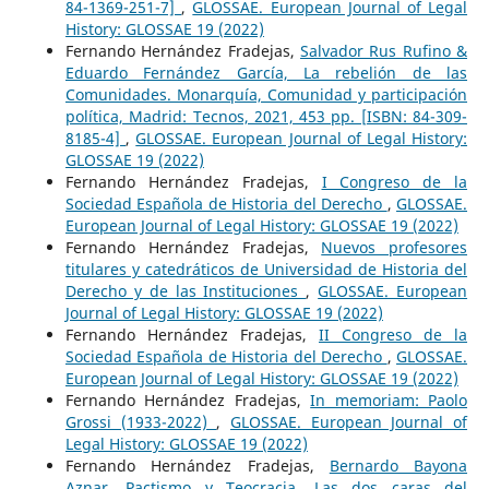
84-1369-251-7]
,
GLOSSAE. European Journal of Legal
History: GLOSSAE 19 (2022)
Fernando Hernández Fradejas,
Salvador Rus Rufino &
Eduardo Fernández García, La rebelión de las
Comunidades. Monarquía, Comunidad y participación
política, Madrid: Tecnos, 2021, 453 pp. [ISBN: 84-309-
8185-4]
,
GLOSSAE. European Journal of Legal History:
GLOSSAE 19 (2022)
Fernando Hernández Fradejas,
I Congreso de la
Sociedad Española de Historia del Derecho
,
GLOSSAE.
European Journal of Legal History: GLOSSAE 19 (2022)
Fernando Hernández Fradejas,
Nuevos profesores
titulares y catedráticos de Universidad de Historia del
Derecho y de las Instituciones
,
GLOSSAE. European
Journal of Legal History: GLOSSAE 19 (2022)
Fernando Hernández Fradejas,
II Congreso de la
Sociedad Española de Historia del Derecho
,
GLOSSAE.
European Journal of Legal History: GLOSSAE 19 (2022)
Fernando Hernández Fradejas,
In memoriam: Paolo
Grossi (1933-2022)
,
GLOSSAE. European Journal of
Legal History: GLOSSAE 19 (2022)
Fernando Hernández Fradejas,
Bernardo Bayona
Aznar, Pactismo y Teocracia. Las dos caras del