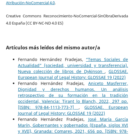
Atribución-NoComercial 4.0
.
Creative Commons Reconocimiento-NoComercial-SinObraDerivada
4.0 España (CC BY-NC-ND 4.0 ES)
Artículos más leídos del mismo autor/a
Fernando Hernández Fradejas,
“Temas Sociales de
Actualidad” (sociedad, universidad y transferencia).
Nueva colección de libros de Dykinson
,
GLOSSAE.
European Journal of Legal History: GLOSSAE 19 (2022)
Fernando Hernández Fradejas,
Aniceto Masferrer,
Dignidad y derechos humanos. Un análisis
retrospectivo de su formación en la tradición
occidental, Valencia: Tirant lo Blanch, 2022, 297 pp.
[ISBN: 978-84-1113-773-7]
,
GLOSSAE. European
Journal of Legal History: GLOSSAE 19 (2022)
Fernando Hernández Fradejas,
José María García
Marín, Gobernantes y gobernados (España, siglos XVI
y XVII), Granada: Comares, 2021, 656 pp. [ISBN: 978-