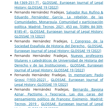
84-1369-251-7]
,
GLOSSAE. European Journal of Legal
History: GLOSSAE 19 (2022)
Fernando Hernández Fradejas,
Salvador Rus Rufino &
Eduardo Fernández García, La rebelión de las
Comunidades. Monarquía, Comunidad y participación
política, Madrid: Tecnos, 2021, 453 pp. [ISBN: 84-309-
8185-4]
,
GLOSSAE. European Journal of Legal History:
GLOSSAE 19 (2022)
Fernando Hernández Fradejas,
I Congreso de la
Sociedad Española de Historia del Derecho
,
GLOSSAE.
European Journal of Legal History: GLOSSAE 19 (2022)
Fernando Hernández Fradejas,
Nuevos profesores
titulares y catedráticos de Universidad de Historia del
Derecho y de las Instituciones
,
GLOSSAE. European
Journal of Legal History: GLOSSAE 19 (2022)
Fernando Hernández Fradejas,
In memoriam: Paolo
Grossi (1933-2022)
,
GLOSSAE. European Journal of
Legal History: GLOSSAE 19 (2022)
Fernando Hernández Fradejas,
Bernardo Bayona
Aznar, Pactismo y Teocracia. Las dos caras del
pensamiento político de Francesc Eiximenis, Madrid:
Tecnos, 2019
,
GLOSSAE. European Journal of Legal