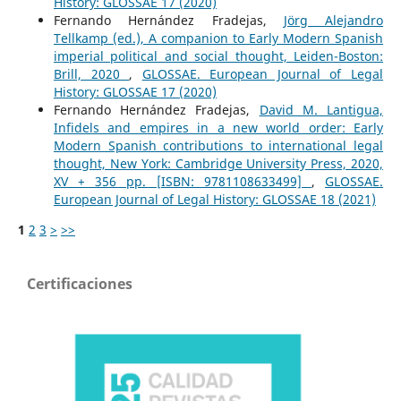
History: GLOSSAE 17 (2020)
Fernando Hernández Fradejas,
Jörg Alejandro
Tellkamp (ed.), A companion to Early Modern Spanish
imperial political and social thought, Leiden-Boston:
Brill, 2020
,
GLOSSAE. European Journal of Legal
History: GLOSSAE 17 (2020)
Fernando Hernández Fradejas,
David M. Lantigua,
Infidels and empires in a new world order: Early
Modern Spanish contributions to international legal
thought, New York: Cambridge University Press, 2020,
XV + 356 pp. [ISBN: 9781108633499]
,
GLOSSAE.
European Journal of Legal History: GLOSSAE 18 (2021)
1
2
3
>
>>
Certificaciones