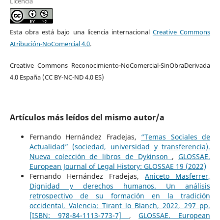
Licencia
Esta obra está bajo una licencia internacional
Creative Commons
Atribución-NoComercial 4.0
.
Creative Commons Reconocimiento-NoComercial-SinObraDerivada
4.0 España (CC BY-NC-ND 4.0 ES)
Artículos más leídos del mismo autor/a
Fernando Hernández Fradejas,
“Temas Sociales de
Actualidad” (sociedad, universidad y transferencia).
Nueva colección de libros de Dykinson
,
GLOSSAE.
European Journal of Legal History: GLOSSAE 19 (2022)
Fernando Hernández Fradejas,
Aniceto Masferrer,
Dignidad y derechos humanos. Un análisis
retrospectivo de su formación en la tradición
occidental, Valencia: Tirant lo Blanch, 2022, 297 pp.
[ISBN: 978-84-1113-773-7]
,
GLOSSAE. European