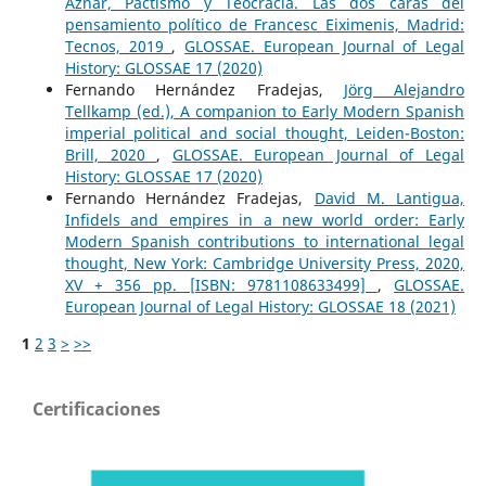
Aznar, Pactismo y Teocracia. Las dos caras del
pensamiento político de Francesc Eiximenis, Madrid:
Tecnos, 2019
,
GLOSSAE. European Journal of Legal
History: GLOSSAE 17 (2020)
Fernando Hernández Fradejas,
Jörg Alejandro
Tellkamp (ed.), A companion to Early Modern Spanish
imperial political and social thought, Leiden-Boston:
Brill, 2020
,
GLOSSAE. European Journal of Legal
History: GLOSSAE 17 (2020)
Fernando Hernández Fradejas,
David M. Lantigua,
Infidels and empires in a new world order: Early
Modern Spanish contributions to international legal
thought, New York: Cambridge University Press, 2020,
XV + 356 pp. [ISBN: 9781108633499]
,
GLOSSAE.
European Journal of Legal History: GLOSSAE 18 (2021)
1
2
3
>
>>
Certificaciones