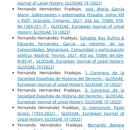
Journal of Legal History: GLOSSAE 19 (2022)
Fernando Hernández Fradejas,
José María García
Marín, Gobernantes y gobernados (España, siglos XVI
y XVII), Granada: Comares, 2021, 656 pp. [ISBN: 978-
84-1369-251-7]
,
GLOSSAE. European Journal of Legal
History: GLOSSAE 19 (2022)
Fernando Hernández Fradejas,
Salvador Rus Rufino &
Eduardo Fernández García, La rebelión de las
Comunidades. Monarquía, Comunidad y participación
política, Madrid: Tecnos, 2021, 453 pp. [ISBN: 84-309-
8185-4]
,
GLOSSAE. European Journal of Legal History:
GLOSSAE 19 (2022)
Fernando Hernández Fradejas,
I Congreso de la
Sociedad Española de Historia del Derecho
,
GLOSSAE.
European Journal of Legal History: GLOSSAE 19 (2022)
Fernando Hernández Fradejas,
II Congreso de la
Sociedad Española de Historia del Derecho
,
GLOSSAE.
European Journal of Legal History: GLOSSAE 19 (2022)
Fernando Hernández Fradejas,
In memoriam: Paolo
Grossi (1933-2022)
,
GLOSSAE. European Journal of
Legal History: GLOSSAE 19 (2022)
Fernando Hernández Fradejas,
Bernardo Bayona