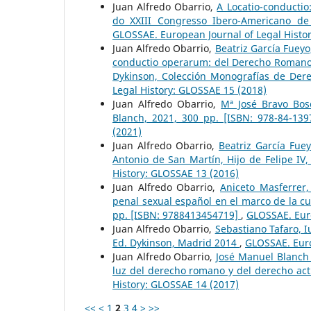
Juan Alfredo Obarrio,
A Locatio-conductio
do XXIII Congresso Ibero-Americano de
GLOSSAE. European Journal of Legal Histo
Juan Alfredo Obarrio,
Beatriz García Fueyo
conductio operarum: del Derecho Romano 
Dykinson, Colección Monografías de Der
Legal History: GLOSSAE 15 (2018)
Juan Alfredo Obarrio,
Mª José Bravo Bosc
Blanch, 2021, 300 pp. [ISBN: 978-84-13
(2021)
Juan Alfredo Obarrio,
Beatriz García Fue
Antonio de San Martín, Hijo de Felipe I
History: GLOSSAE 13 (2016)
Juan Alfredo Obarrio,
Aniceto Masferrer,
penal sexual español en el marco de la cu
pp. [ISBN: 9788413454719]
,
GLOSSAE. Euro
Juan Alfredo Obarrio,
Sebastiano Tafaro, 
Ed. Dykinson, Madrid 2014
,
GLOSSAE. Euro
Juan Alfredo Obarrio,
José Manuel Blanch 
luz del derecho romano y del derecho act
History: GLOSSAE 14 (2017)
<<
<
1
2
3
4
>
>>