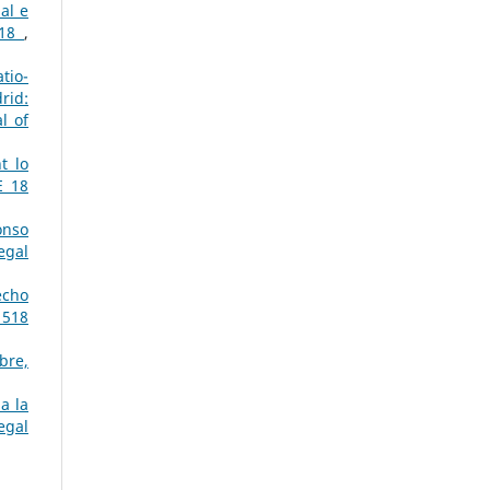
al e
018
,
tio-
rid:
l of
t lo
E 18
onso
egal
echo
 518
bre,
a la
egal