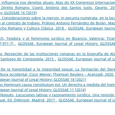
: influencia nos dereitos atuais: Atas do XX Congresso Internacion
 Direito Romano, Coord. António dos Santos Justo, Oporto, 2
ry: GLOSSAE 16 (2019)
, Consideraciones sobre la merces, in pecunia numerata, en la loca
al contrato de trabajo. Prólogo Antonio Fernández de Buján. Mad
echo Romano y Cultura Clásica, 2018
,
GLOSSAE. European Journa
h, Teodora y el feminismo jurídico en Bizancio, Valencia: Tiran
97-971-7]
,
GLOSSAE. European Journal of Legal History: GLOSSA
yo, Recepción de las instituciones romanas en la biografía de Al
V, Santiago de Compostela, 2015
,
GLOSSAE. European Journal of L
 De la honestidad a la integridad sexual. La formación del Der
ltura occidental, Cizur Menor: Thomson Reuters – Aranzadi, 2020,
pean Journal of Legal History: GLOSSAE 18 (2021)
Ius Hominum causa constitutum est. Un derecho a medida del hom
pean Journal of Legal History: GLOSSAE 11 (2014)
Nogués, Locuciones latinas y razonamiento jurídico. Una revisión 
ual. Ed. Dykinson, Madrid, 2017
,
GLOSSAE. European Journal of L