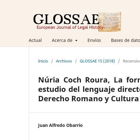
Actual
Acerca de
Envíos
Bases de dato
Inicio
/
Archivos
/
GLOSSAE 15 (2018)
/
Recensio
Núria Coch Roura, La for
estudio del lenguaje direc
Derecho Romano y Cultura C
Juan Alfredo Obarrio