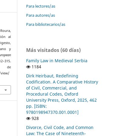
Para lectores/as
Para autores/as
Para bibliotecarios/as
 Roura,
ión al
gesto,
Más visitados (60 días)
mano y
uropean
Family Law in Medieval Serbia
2–315.
1184
r de
/view/
Dirk Heirbaut, Redefining
Codification. A Comparative History
of Civil, Commercial, and
Procedural Codes, Oxford
University Press, Oxford, 2025, 462
pp. [ISBN:
9780198947370.001.0001]
928
Divorce, Civil Code, and Common
Law: The Case of Nineteenth-