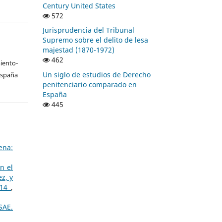
Century United States
572
Jurisprudencia del Tribunal
Supremo sobre el delito de lesa
majestad (1870-1972)
462
ento-
Un siglo de estudios de Derecho
España
penitenciario comparado en
España
445
ena:
n el
z, y
014
,
SAE.