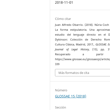
2018-11-01
Cómo citar
Juan Alfredo Obarrio. (2018). Núria Coch
La forma estipulatoria. Una aproximac
estudio del lenguaje directo en el Di
Dykinson: Colección de Derecho Ro
Cultura Clásica, Madrid, 2017,.
GLOSSAE. E
Journal of Legal History
, (15), pp. 31
Recuperado a parti
https://www.glossae.eu/glossaeojs/article
339
Más formatos de cita
Número
GLOSSAE 15 (2018)
Sección