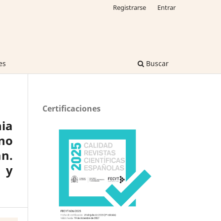
Registrarse
Entrar
es
Buscar
Certificaciones
nia
ano
n.
 y