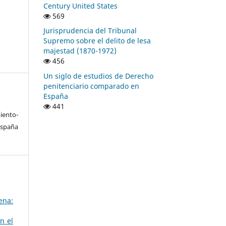
Century United States
569
Jurisprudencia del Tribunal
Supremo sobre el delito de lesa
majestad (1870-1972)
456
Un siglo de estudios de Derecho
penitenciario comparado en
España
441
ento-
España
ena:
n el