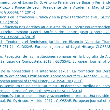
mero, por el Excmo Sr. D. Antonio Fernández de Buján y Fernánde
z-Picazo y Ponce de León, Presidente de la Academia, Madrid 2
ry: GLOSSAE 11 (2014)
ionis en la tradición jurídica y en la praxis tardo-medieval
,
GLOS
E 12 (2015)
: influencia nos dereitos atuais: Atas do XX Congresso Internacion
 Direito Romano, Coord. António dos Santos Justo, Oporto, 2
ry: GLOSSAE 16 (2019)
h, Teodora y el feminismo jurídico en Bizancio, Valencia: Tiran
97-971-7]
,
GLOSSAE. European Journal of Legal History: GLOSSA
yo, Recepción de las instituciones romanas en la biografía de Al
V, Santiago de Compostela, 2015
,
GLOSSAE. European Journal of L
 De la honestidad a la integridad sexual. La formación del Der
ltura occidental, Cizur Menor: Thomson Reuters – Aranzadi, 2020,
pean Journal of Legal History: GLOSSAE 18 (2021)
Ius Hominum causa constitutum est. Un derecho a medida del hom
pean Journal of Legal History: GLOSSAE 11 (2014)
Nogués, Locuciones latinas y razonamiento jurídico. Una revisión 
ual. Ed. Dykinson, Madrid, 2017
,
GLOSSAE. European Journal of L