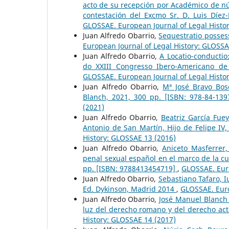
acto de su recepción por Académico de nú
contestación del Excmo Sr. D. Luis Díe
GLOSSAE. European Journal of Legal Histo
Juan Alfredo Obarrio,
Sequestratio possess
European Journal of Legal History: GLOSSA
Juan Alfredo Obarrio,
A Locatio-conductio
do XXIII Congresso Ibero-Americano de
GLOSSAE. European Journal of Legal Histo
Juan Alfredo Obarrio,
Mª José Bravo Bosc
Blanch, 2021, 300 pp. [ISBN: 978-84-13
(2021)
Juan Alfredo Obarrio,
Beatriz García Fue
Antonio de San Martín, Hijo de Felipe I
History: GLOSSAE 13 (2016)
Juan Alfredo Obarrio,
Aniceto Masferrer,
penal sexual español en el marco de la cu
pp. [ISBN: 9788413454719]
,
GLOSSAE. Euro
Juan Alfredo Obarrio,
Sebastiano Tafaro, 
Ed. Dykinson, Madrid 2014
,
GLOSSAE. Euro
Juan Alfredo Obarrio,
José Manuel Blanch 
luz del derecho romano y del derecho act
History: GLOSSAE 14 (2017)