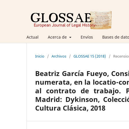
Actual
Acerca de
Envíos
Bases de dato
Inicio
/
Archivos
/
GLOSSAE 15 (2018)
/
Recensio
Beatriz García Fueyo, Cons
numerata, en la locatio-c
al contrato de trabajo. 
Madrid: Dykinson, Colecc
Cultura Clásica, 2018