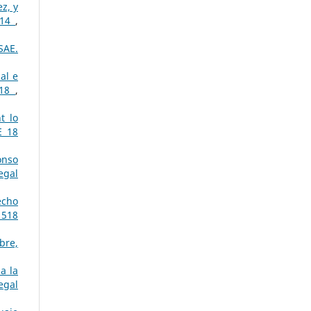
z, y
014
,
SAE.
al e
018
,
t lo
E 18
onso
egal
echo
 518
bre,
a la
egal