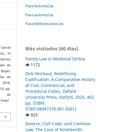
Para lectores/as
Para autores/as
Para bibliotecarios/as
Más visitados (60 días)
 García
es, in
Family Law in Medieval Serbia
ductio
1172
ato de
 Buján.
Dirk Heirbaut, Redefining
ías de
Codification. A Comparative History
 2018.
of Civil, Commercial, and
15), pp.
Procedural Codes, Oxford
ir de
University Press, Oxford, 2025, 462
/view/
pp. [ISBN:
9780198947370.001.0001]
925
Divorce, Civil Code, and Common
Law: The Case of Nineteenth-