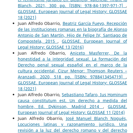
Blanch, 2021, 300 pp. [ISBN: 978-84-1397-971-7]
,
GLOSSAE. European Journal of Legal History: GLOSSAE
18 (2021)
Juan Alfredo Obarrio,
Beatriz García Fueyo, Recepción
de las instituciones romanas en la biografía de Alonso
Antonio de San Martín, Hijo de Felipe IV, Santiago de
Compostela, 2015
,
GLOSSAE. European Journal of
Legal History: GLOSSAE 13 (2016)
Juan Alfredo Obarrio,
Aniceto Masferrer, De la
honestidad a la integridad sexual. La formación del
Derecho penal sexual español en el marco de la
cultura occidental, Cizur Menor: Thomson Reuters –
Aranzadi, 2020, 518 pp. [ISBN: 9788413454719]
,
GLOSSAE. European Journal of Legal History: GLOSSAE
18 (2021)
Juan Alfredo Obarrio,
Sebastiano Tafaro, Ius Hominum
causa constitutum est. Un derecho a medida del
hombre, Ed. Dykinson, Madrid 2014
,
GLOSSAE.
European Journal of Legal History: GLOSSAE 11 (2014)
Juan Alfredo Obarrio,
José Manuel Blanch Nogués,
Locuciones latinas y razonamiento jurídico. Una
revisión a la luz del derecho romano y del derecho