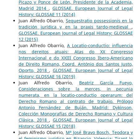
Picazo y Ponce de León, Presidente de la Academia,
Madrid 2014
,
GLOSSAE. European Journal of Legal
History: GLOSSAE 11 (2014)
Juan Alfredo Obarrio,
Sequestratio possessionis en la
tradición jurídica y en la praxis tardo-medieval
,
GLOSSAE. European Journal of Legal History: GLOSSAE
12 (2015)
Juan Alfredo Obarrio,
A Locatio-conductio: influencia
nos dereitos atuais: Atas do XX Congresso
Internacional e do XXIII Congresso Ibero-Americano
de Direito Romano, Coord. António dos Santos Justo,
Oporto, 2018
,
GLOSSAE. European Journal of Legal
History: GLOSSAE 16 (2019)
Juan Alfredo Obarrio,
Beatriz García Fueyo,
Consideraciones sobre la merces, in pecunia
numerata, en la locatio-conductio operarum: del
Derecho Romano al contrato de trabajo. Prólogo
Antonio Fernández de Buján. Madrid: Dykinson,
Colección Monografías de Derecho Romano y Cultura
Clásica, 2018
,
GLOSSAE. European Journal of Legal
History: GLOSSAE 15 (2018)
Juan Alfredo Obarrio,
Mª José Bravo Bosch, Teodora y
el feminismo jurídico en Bizancio, Valencia: Tirant lo