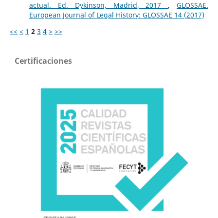
actual. Ed. Dykinson, Madrid, 2017
,
GLOSSAE.
European Journal of Legal History: GLOSSAE 14 (2017)
<<
<
1
2
3
4
>
>>
Certificaciones