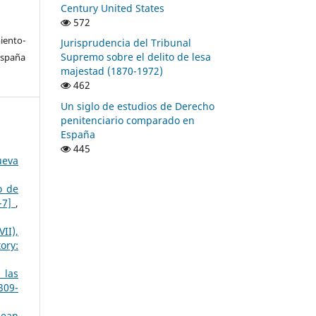
Century United States
572
ento-
Jurisprudencia del Tribunal
Supremo sobre el delito de lesa
España
majestad (1870-1972)
462
Un siglo de estudios de Derecho
penitenciario comparado en
España
445
ueva
o de
3-7]
,
II),
ory:
 las
309-
pean