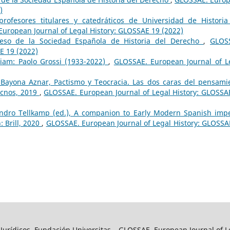
)
rofesores titulares y catedráticos de Universidad de Historia
uropean Journal of Legal History: GLOSSAE 19 (2022)
reso de la Sociedad Española de Historia del Derecho
,
GLOS
E 19 (2022)
am: Paolo Grossi (1933-2022)
,
GLOSSAE. European Journal of L
Bayona Aznar, Pactismo y Teocracia. Las dos caras del pensami
ecnos, 2019
,
GLOSSAE. European Journal of Legal History: GLOSSA
andro Tellkamp (ed.), A companion to Early Modern Spanish impe
: Brill, 2020
,
GLOSSAE. European Journal of Legal History: GLOSSA
y Jurídicos, Fundación Universitas – GLOSSAE. European Journal of L