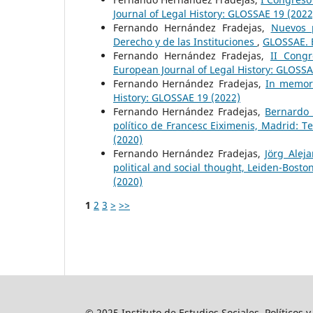
Journal of Legal History: GLOSSAE 19 (2022
Fernando Hernández Fradejas,
Nuevos p
Derecho y de las Instituciones
,
GLOSSAE. E
Fernando Hernández Fradejas,
II Cong
European Journal of Legal History: GLOSSA
Fernando Hernández Fradejas,
In memori
History: GLOSSAE 19 (2022)
Fernando Hernández Fradejas,
Bernardo 
político de Francesc Eiximenis, Madrid: T
(2020)
Fernando Hernández Fradejas,
Jörg Alej
political and social thought, Leiden-Boston
(2020)
1
2
3
>
>>
© 2025 Instituto de Estudios Sociales, Políticos 