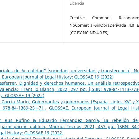
Licencia
Creative Commons Reconocimi
NoComercial-SinObraDerivada 4.0 
(CC BY-NC-ND 4.0 ES)
ciales de Actualidad” (sociedad, universidad y transferencia). N
 European Journal of Legal History: GLOSSAE 19 (2022)
asferrer, Dignidad y derechos humanos. Un análisis retrospectiv
 Valencia: Tirant lo Blanch, 2022, 297 pp. [ISBN: 978-84-1113-77
ry: GLOSSAE 19 (2022)
 García Marín, Gobernantes y gobernados (España, siglos XVI y XV
: 978-84-1369-251-7]
,
GLOSSAE. European Journal of Legal Hist
or Rus Rufino & Eduardo Fernández García, La rebelión de
ticipación política, Madrid: Tecnos, 2021, 453 pp. [ISBN: 84-
gal History: GLOSSAE 19 (2022)
 de la Sociedad Española de Historia del Derecho
,
GLOSSAE. Euro