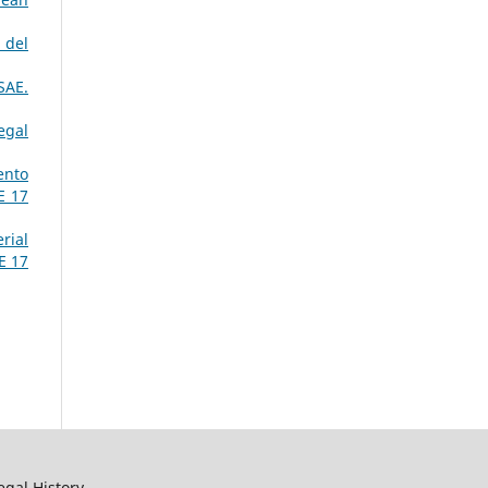
 del
SAE.
egal
ento
E 17
rial
E 17
egal History