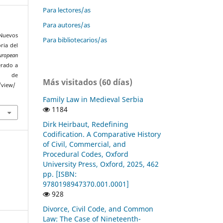
Para lectores/as
Para autores/as
Nuevos
Para bibliotecarios/as
oria del
uropean
erado a
de
Más visitados (60 días)
/view/
Family Law in Medieval Serbia
1184
Dirk Heirbaut, Redefining
Codification. A Comparative History
of Civil, Commercial, and
Procedural Codes, Oxford
University Press, Oxford, 2025, 462
pp. [ISBN:
9780198947370.001.0001]
928
Divorce, Civil Code, and Common
Law: The Case of Nineteenth-