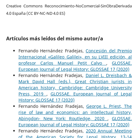
Creative Commons Reconocimiento-NoComercial-SinObraDerivada
4.0 España (CC BY-NC-ND 4.0 ES)
Artículos más leídos del mismo autor/a
Fernando Hernández Fradejas,
Concesión del Premio
Internacional «Galileo Galilei», en su LVIII edición, al
profesor Carlos Manuel Petit Calvo
,
GLOSSAE.
European Journal of Legal History: GLOSSAE 17 (2020)
Fernando Hernández Fradejas,
Daniel L. Dreisbach &
Mark David Hall (eds.), Great Christian jurists in
American history, Cambridge: Cambridge University
Press, 2019
,
GLOSSAE. European Journal of Legal
History: GLOSSAE 17 (2020)
Fernando Hernández Fradejas,
George L. Priest, The
rise of law and economics: an intellectual history,
Abingdon- New York: Routledge, 2020
,
GLOSSAE.
European Journal of Legal History: GLOSSAE 17 (2020)
Fernando Hernández Fradejas,
2020 Annual Meeting
of the American Society for Legal History, 13-14