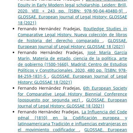
Equity in Early Modern legal scholarship, Leiden: Brill,
2020, VIII + 243 pp. [ISBN: 978-90-04-40480-9]
,
GLOSSAE. European Journal of Legal History: GLOSSAE
18 (2021)
Fernando Hernández Fradejas,
Routledge Studies in
Comparative Legal History. Nueva colección de libros
de historia del derecho comparado
,
GLOSSAE.
European Journal of Legal History: GLOSSAE 18 (2021)
Fernando Hernández Fradejas,
José María García
Marín, Materia de estado, ciencia de la política, arte
de gobierno (1500-1660), Madrid: Centro de Estudios
Políticos y Constitucionales, 2020, 480 pp. [ISBN: 978-
84-259-1831-5
,
GLOSSAE. European Journal of Legal
History: GLOSSAE 18 (2021)
Fernando Hernández Fradejas,
6th European Society
for Comparative Legal History Biennial Conference
(pospuesto por segunda vez)
,
GLOSSAE. European
Journal of Legal History: GLOSSAE 18 (2021)
Fernando Hernández Fradejas,
La Influencia del Code
pénal (1810) en la Codificación europea y
latinoamericana Tradición e influencias extranjeras en
el movimiento codificador
,
GLOSSAE. European