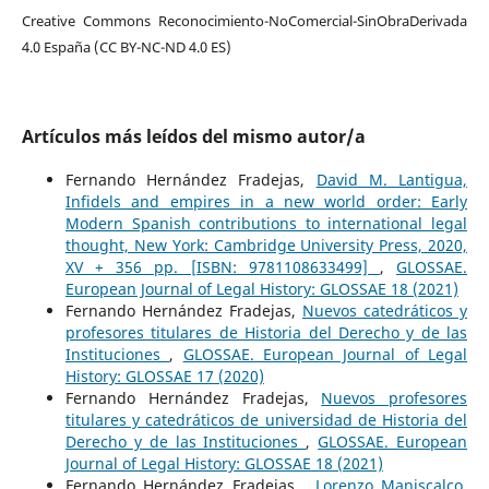
Creative Commons Reconocimiento-NoComercial-SinObraDerivada
4.0 España (CC BY-NC-ND 4.0 ES)
Artículos más leídos del mismo autor/a
Fernando Hernández Fradejas,
David M. Lantigua,
Infidels and empires in a new world order: Early
Modern Spanish contributions to international legal
thought, New York: Cambridge University Press, 2020,
XV + 356 pp. [ISBN: 9781108633499]
,
GLOSSAE.
European Journal of Legal History: GLOSSAE 18 (2021)
Fernando Hernández Fradejas,
Nuevos catedráticos y
profesores titulares de Historia del Derecho y de las
Instituciones
,
GLOSSAE. European Journal of Legal
History: GLOSSAE 17 (2020)
Fernando Hernández Fradejas,
Nuevos profesores
titulares y catedráticos de universidad de Historia del
Derecho y de las Instituciones
,
GLOSSAE. European
Journal of Legal History: GLOSSAE 18 (2021)
Fernando Hernández Fradejas ,
Lorenzo Maniscalco,