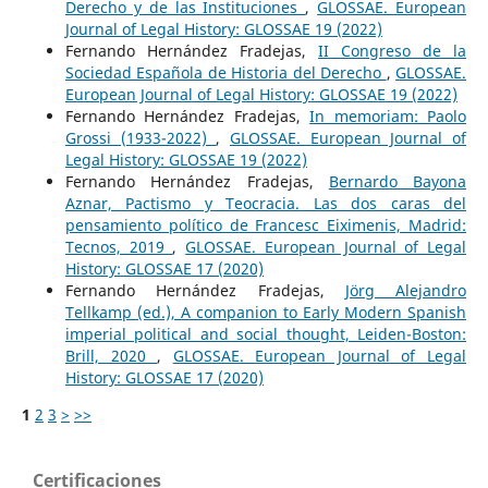
Derecho y de las Instituciones
,
GLOSSAE. European
Journal of Legal History: GLOSSAE 19 (2022)
Fernando Hernández Fradejas,
II Congreso de la
Sociedad Española de Historia del Derecho
,
GLOSSAE.
European Journal of Legal History: GLOSSAE 19 (2022)
Fernando Hernández Fradejas,
In memoriam: Paolo
Grossi (1933-2022)
,
GLOSSAE. European Journal of
Legal History: GLOSSAE 19 (2022)
Fernando Hernández Fradejas,
Bernardo Bayona
Aznar, Pactismo y Teocracia. Las dos caras del
pensamiento político de Francesc Eiximenis, Madrid:
Tecnos, 2019
,
GLOSSAE. European Journal of Legal
History: GLOSSAE 17 (2020)
Fernando Hernández Fradejas,
Jörg Alejandro
Tellkamp (ed.), A companion to Early Modern Spanish
imperial political and social thought, Leiden-Boston:
Brill, 2020
,
GLOSSAE. European Journal of Legal
History: GLOSSAE 17 (2020)
1
2
3
>
>>
Certificaciones