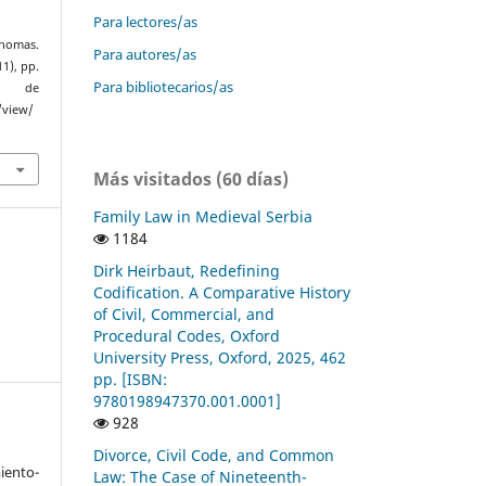
Para lectores/as
Thomas.
Para autores/as
11), pp.
Para bibliotecarios/as
r de
/view/
Más visitados (60 días)
Family Law in Medieval Serbia
1184
Dirk Heirbaut, Redefining
Codification. A Comparative History
of Civil, Commercial, and
Procedural Codes, Oxford
University Press, Oxford, 2025, 462
pp. [ISBN:
9780198947370.001.0001]
928
Divorce, Civil Code, and Common
ento-
Law: The Case of Nineteenth-