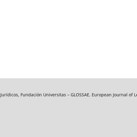
y Jurídicos, Fundación Universitas – GLOSSAE. European Journal of L