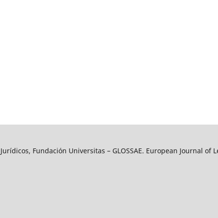
y Jurídicos, Fundación Universitas – GLOSSAE. European Journal of L