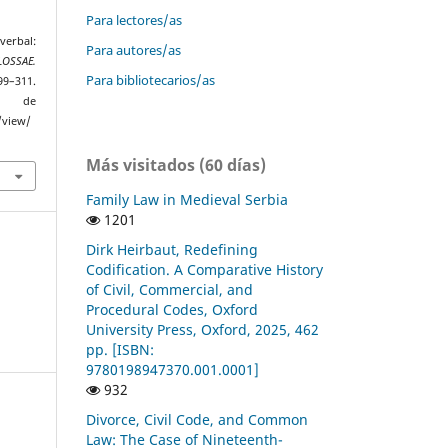
Para lectores/as
erbal:
Para autores/as
LOSSAE.
Para bibliotecarios/as
299–311.
r de
/view/
Más visitados (60 días)
Family Law in Medieval Serbia
1201
Dirk Heirbaut, Redefining
Codification. A Comparative History
of Civil, Commercial, and
Procedural Codes, Oxford
University Press, Oxford, 2025, 462
pp. [ISBN:
9780198947370.001.0001]
932
Divorce, Civil Code, and Common
Law: The Case of Nineteenth-