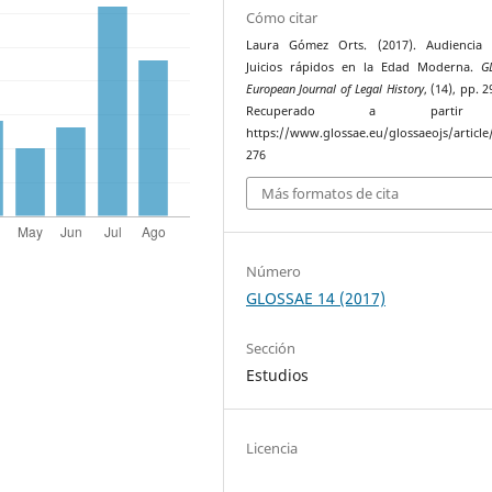
Cómo citar
Laura Gómez Orts. (2017). Audiencia v
Juicios rápidos en la Edad Moderna.
G
European Journal of Legal History
, (14), pp. 
Recuperado a parti
https://www.glossae.eu/glossaeojs/article
276
Más formatos de cita
Número
GLOSSAE 14 (2017)
Sección
Estudios
Licencia