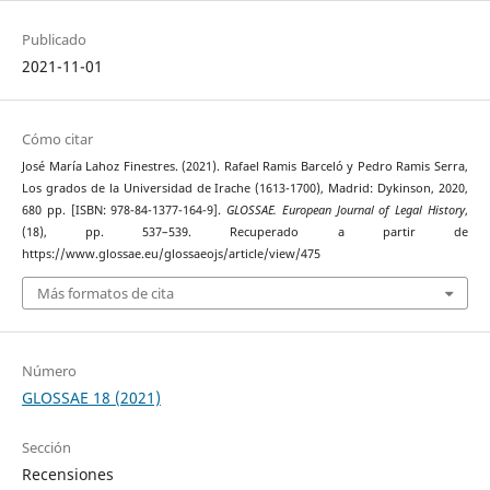
Publicado
2021-11-01
Cómo citar
José María Lahoz Finestres. (2021). Rafael Ramis Barceló y Pedro Ramis Serra,
Los grados de la Universidad de Irache (1613-1700), Madrid: Dykinson, 2020,
680 pp. [ISBN: 978-84-1377-164-9].
GLOSSAE. European Journal of Legal History
,
(18), pp. 537–539. Recuperado a partir de
https://www.glossae.eu/glossaeojs/article/view/475
Más formatos de cita
Número
GLOSSAE 18 (2021)
Sección
Recensiones