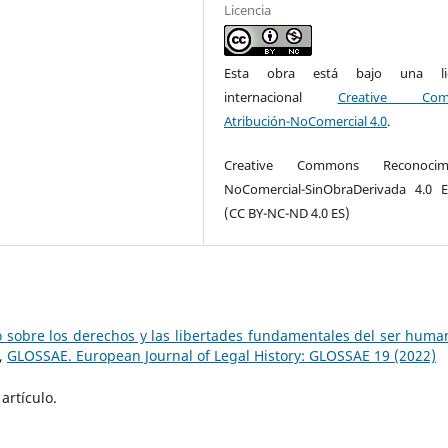
Licencia
Esta obra está bajo una lic
internacional
Creative Com
Atribución-NoComercial 4.0
.
Creative Commons Reconocimi
NoComercial-SinObraDerivada 4.0 
(CC BY-NC-ND 4.0 ES)
o sobre los derechos y las libertades fundamentales del ser huma
,
GLOSSAE. European Journal of Legal History: GLOSSAE 19 (2022)
artículo.