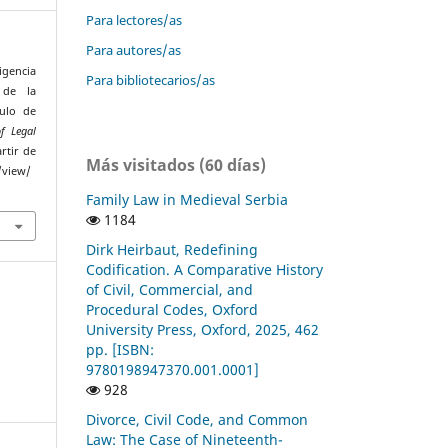
Para lectores/as
Para autores/as
igencia
Para bibliotecarios/as
s de la
culo de
f Legal
rtir de
Más visitados (60 días)
/view/
Family Law in Medieval Serbia
1184
Dirk Heirbaut, Redefining
Codification. A Comparative History
of Civil, Commercial, and
Procedural Codes, Oxford
University Press, Oxford, 2025, 462
pp. [ISBN:
9780198947370.001.0001]
928
Divorce, Civil Code, and Common
Law: The Case of Nineteenth-