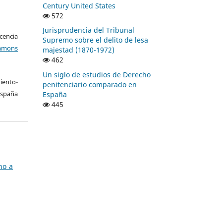
Century United States
572
Jurisprudencia del Tribunal
encia
Supremo sobre el delito de lesa
mons
majestad (1870-1972)
462
Un siglo de estudios de Derecho
ento-
penitenciario comparado en
España
España
445
no a