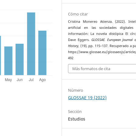
Cómo citar
Cristina Monereo Atienza. (2022). Intel
artificial en las sociedades digitale
información: La novela distópica El cír
Dave Eggers.
GLOSSAE. European Journal o
History
, (19), pp. 115–137. Recuperado a pa
https://www.glossae.eu/glossaeojs/article
492
Más formatos de cita
Número
GLOSSAE 19 (2022)
Sección
Estudios