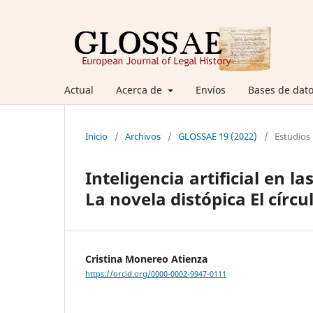
Actual
Acerca de
Envíos
Bases de dato
Inicio
/
Archivos
/
GLOSSAE 19 (2022)
/
Estudios
Inteligencia artificial en l
La novela distópica El círc
Cristina Monereo Atienza
https://orcid.org/0000-0002-9947-0111