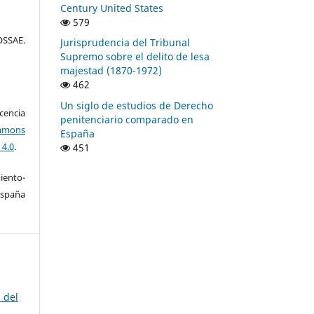
Century United States
579
SSAE.
Jurisprudencia del Tribunal
Supremo sobre el delito de lesa
majestad (1870-1972)
462
Un siglo de estudios de Derecho
encia
penitenciario comparado en
mons
España
 4.0
.
451
ento-
España
 del