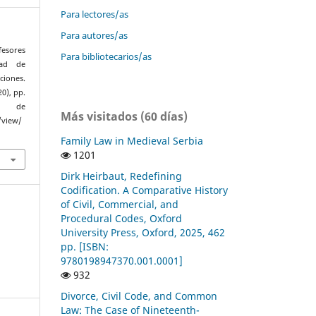
Para lectores/as
Para autores/as
fesores
Para bibliotecarios/as
dad de
ciones.
20), pp.
ir de
Más visitados (60 días)
/view/
Family Law in Medieval Serbia
1201
Dirk Heirbaut, Redefining
Codification. A Comparative History
of Civil, Commercial, and
Procedural Codes, Oxford
University Press, Oxford, 2025, 462
pp. [ISBN:
9780198947370.001.0001]
932
Divorce, Civil Code, and Common
Law: The Case of Nineteenth-