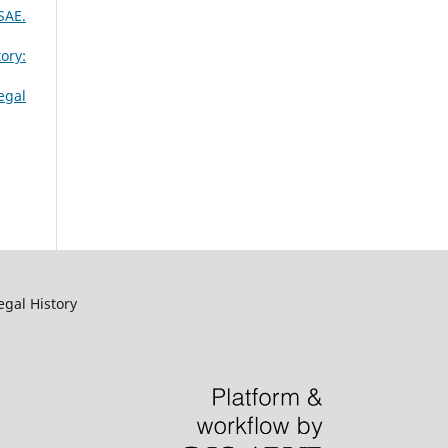
SAE.
ory:
egal
egal History