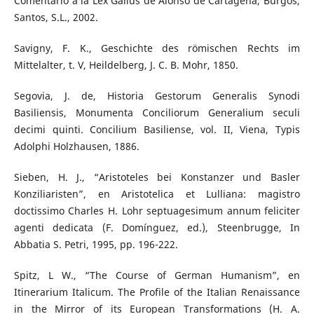
Comentario a la Lex Gallus de Alonso de Cartagena, Burgos,
Santos, S.L., 2002.
Savigny, F. K., Geschichte des römischen Rechts im
Mittelalter, t. V, Heildelberg, J. C. B. Mohr, 1850.
Segovia, J. de, Historia Gestorum Generalis Synodi
Basiliensis, Monumenta Conciliorum Generalium seculi
decimi quinti. Concilium Basiliense, vol. II, Viena, Typis
Adolphi Holzhausen, 1886.
Sieben, H. J., “Aristoteles bei Konstanzer und Basler
Konziliaristen”, en Aristotelica et Lulliana: magistro
doctissimo Charles H. Lohr septuagesimum annum feliciter
agenti dedicata (F. Domínguez, ed.), Steenbrugge, In
Abbatia S. Petri, 1995, pp. 196-222.
Spitz, L W., “The Course of German Humanism”, en
Itinerarium Italicum. The Profile of the Italian Renaissance
in the Mirror of its European Transformations (H. A.