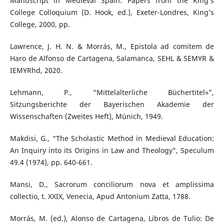
Manuscript in Medieval Spain. Papers from the King’s
College Colloquium (D. Hook, ed.), Exeter-Londres, King’s
College, 2000, pp.
Lawrence, J. H. N. & Morrás, M., Epistola ad comitem de
Haro de Alfonso de Cartagena, Salamanca, SEHL & SEMYR &
IEMYRhd, 2020.
Lehmann, P., “Mittelalterliche Büchertitel»”,
Sitzungsberichte der Bayerischen Akademie der
Wissenschaften (Zweites Heft), Múnich, 1949.
Makdisi, G., “The Scholastic Method in Medieval Education:
An Inquiry into its Origins in Law and Theology”, Speculum
49.4 (1974), pp. 640-661.
Mansi, D., Sacrorum conciliorum nova et amplissima
collectio, t. XXIX, Venecia, Apud Antonium Zatta, 1788.
Morrás, M. (ed.), Alonso de Cartagena, Libros de Tulio: De