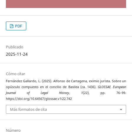
PDF
Publicado
2025-11-24
Cómo citar
Fernández Gallardo, L. (2025). Alfonso de Cartagena, eximio jurista. Sobre un
opúsculo compuesto en el concilio de Basilea (ca. 1436).
GLOSSAE. European
Journal of Legal History
,
1
(22), pp. 76–99.
https://doi.org/10.64567/glossae.v1i22.742
Más formatos de cita
Número