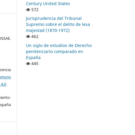
Century United States
572
Jurisprudencia del Tribunal
Supremo sobre el delito de lesa
majestad (1870-1972)
462
SSAE.
Un siglo de estudios de Derecho
penitenciario comparado en
España
445
encia
mons
 4.0
.
ento-
España