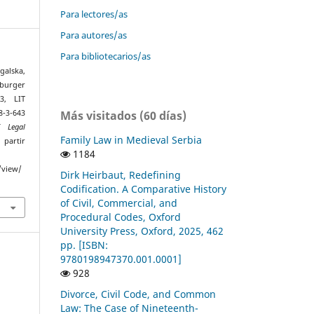
Para lectores/as
Para autores/as
Para bibliotecarios/as
alska,
sburger
43, LIT
Más visitados (60 días)
8-3-643
f Legal
Family Law in Medieval Serbia
 partir
1184
/view/
Dirk Heirbaut, Redefining
Codification. A Comparative History
of Civil, Commercial, and
Procedural Codes, Oxford
University Press, Oxford, 2025, 462
pp. [ISBN:
9780198947370.001.0001]
928
Divorce, Civil Code, and Common
Law: The Case of Nineteenth-