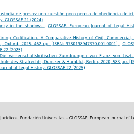
custodia de presos: una cuestión poco porosa de obediencia delic
ry: GLOSSAE 21 (2024)
viancy in the shadows
,
GLOSSAE. European Journal of Legal Hist
fining Codification. A Comparative History of Civil, Commercial,
ss, Oxford, 2025, 462 pp. [ISBN: 9780198947370.001.0001]
,
GLOS
E 22 (2025)
 Die wissenschaftskritischen Zuordnungen von Franz von Liszt.
ule des Strafrechts, Duncker & Humblot, Berlín, 2020, 583 pp. [I
urnal of Legal History: GLOSSAE 22 (2025)
y Jurídicos, Fundación Universitas – GLOSSAE. European Journal of L