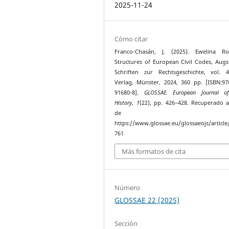
2025-11-24
Cómo citar
Franco-Chasán, J. (2025). Ewelina Rog
Structures of European Civil Codes, Aug
Schriften zur Rechtsgeschichte, vol. 
Verlag, Münster, 2024, 360 pp. [ISBN:97
91680-8].
GLOSSAE. European Journal o
History
,
1
(22), pp. 426–428. Recuperado a
de
https://www.glossae.eu/glossaeojs/article
761
Más formatos de cita
Número
GLOSSAE 22 (2025)
Sección