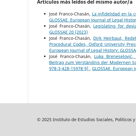
Artículos más leídos del mismo autor/a
José Franco-Chasán,
La infidelidad en la 
GLOSSAE. European Journal of Legal Histo
José Franco-Chasán,
Legislating for de
GLOSSAE 20 (2023)
José Franco-Chasán,
Dirk Heirbaut, Rede
Procedural Codes, Oxford University Pre
European Journal of Legal History: GLOSSA
José Franco-Chasán,
Luka Breneselović,
Beitrag zum Verständnis der Modernen Sch
978-3-428-15978-9]
,
GLOSSAE. European Jo
© 2025 Instituto de Estudios Sociales, Políticos 