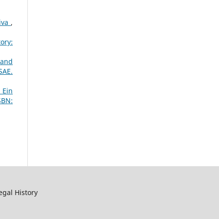
tiva
,
ory:
 and
SAE.
 Ein
SBN:
egal History