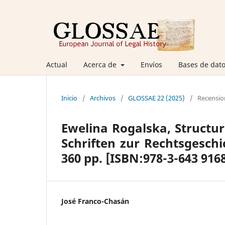
Actual
Acerca de
Envíos
Bases de dato
Inicio
/
Archivos
/
GLOSSAE 22 (2025)
/
Recensio
Ewelina Rogalska, Structur
Schriften zur Rechtsgeschic
360 pp. [ISBN:978-3-643 916
José Franco-Chasán