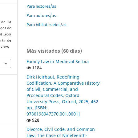
Para lectores/as
Para autores/as
 de la
Para bibliotecarios/as
egos de
of Legal
rtir de
/view/
Más visitados (60 días)
Family Law in Medieval Serbia
1184
Dirk Heirbaut, Redefining
Codification. A Comparative History
of Civil, Commercial, and
Procedural Codes, Oxford
University Press, Oxford, 2025, 462
pp. [ISBN:
9780198947370.001.0001]
928
Divorce, Civil Code, and Common
Law: The Case of Nineteenth-