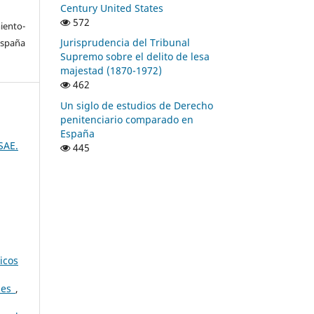
Century United States
572
ento-
Jurisprudencia del Tribunal
España
Supremo sobre el delito de lesa
majestad (1870-1972)
462
Un siglo de estudios de Derecho
penitenciario comparado en
España
SAE.
445
icos
ales
,