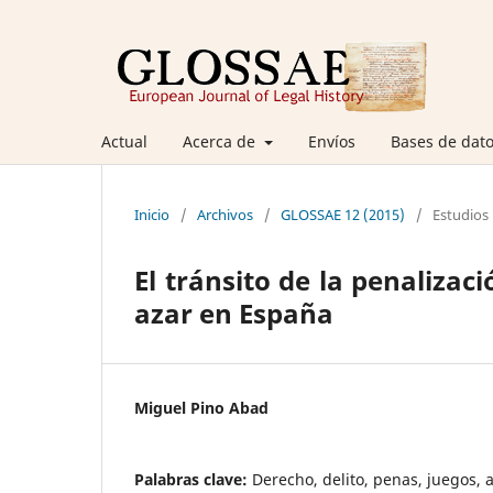
Actual
Acerca de
Envíos
Bases de dato
Inicio
/
Archivos
/
GLOSSAE 12 (2015)
/
Estudios
El tránsito de la penalizac
azar en España
Miguel Pino Abad
Palabras clave:
Derecho, delito, penas, juegos, 