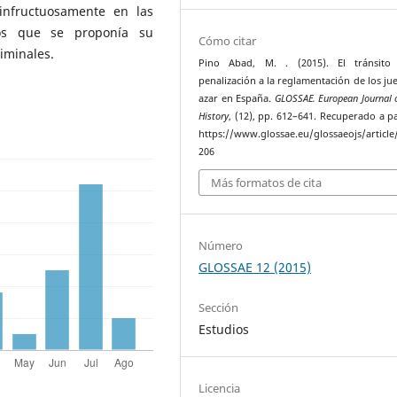
infructuosamente en las
 los que se proponía su
Cómo citar
riminales.
Pino Abad, M. . (2015). El tránsito
penalización a la reglamentación de los ju
azar en España.
GLOSSAE. European Journal 
History
, (12), pp. 612–641. Recuperado a pa
https://www.glossae.eu/glossaeojs/article
206
Más formatos de cita
Número
GLOSSAE 12 (2015)
Sección
Estudios
Licencia