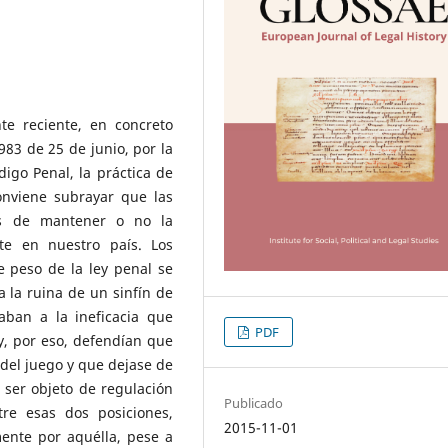
te reciente, en concreto
983 de 25 de junio, por la
igo Penal, la práctica de
onviene subrayar que las
res de mantener o no la
te en nuestro país. Los
 peso de la ley penal se
 la ruina de un sinfín de
laban a la ineficacia que
PDF
y, por eso, defendían que
del juego y que dejase de
 ser objeto de regulación
Publicado
tre esas dos posiciones,
2015-11-01
mente por aquélla, pese a