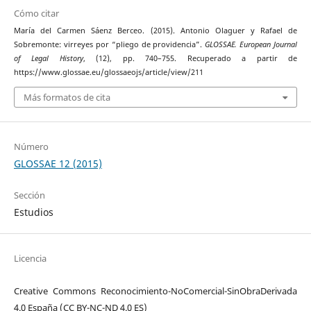
Cómo citar
María del Carmen Sáenz Berceo. (2015). Antonio Olaguer y Rafael de
Sobremonte: virreyes por “pliego de providencia”.
GLOSSAE. European Journal
of Legal History
, (12), pp. 740–755. Recuperado a partir de
https://www.glossae.eu/glossaeojs/article/view/211
Más formatos de cita
Número
GLOSSAE 12 (2015)
Sección
Estudios
Licencia
Creative Commons Reconocimiento-NoComercial-SinObraDerivada
4.0 España (CC BY-NC-ND 4.0 ES)