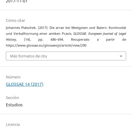
2017-11-01
Cómo citar
Johannes Platschek. (2017). Die arrae bei Westgoten und Baiern. Kontinuität
und Verballhornung einer antiken Praxis.
GLOSSAE. European Journal of Legal
History
, (14), pp. 686–694. Recuperado a partir de
https://www.glossae.eu/glossaeojs/article/view/290
Más formatos de cita
Número
GLOSSAE 14 (2017)
Sección
Estudios
Licencia