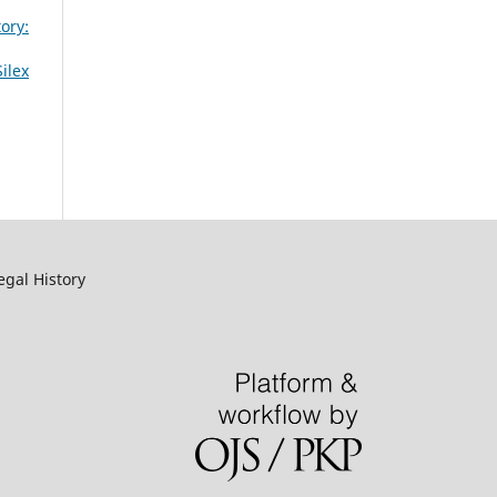
ory:
ilex
egal History