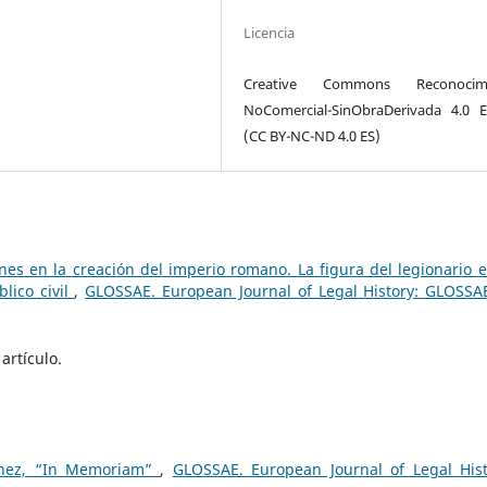
Licencia
Creative Commons Reconocimi
NoComercial-SinObraDerivada 4.0 
(CC BY-NC-ND 4.0 ES)
ones en la creación del imperio romano. La figura del legionario e
blico civil
,
GLOSSAE. European Journal of Legal History: GLOSSA
artículo.
ínez, “In Memoriam”
,
GLOSSAE. European Journal of Legal Hist