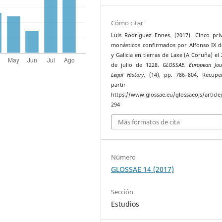
Cómo citar
Luis Rodríguez Ennes. (2017). Cinco priv
monásticos confirmados por Alfonso IX 
y Galicia en tierras de Laxe (A Coruña) el 
de julio de 1228.
GLOSSAE. European Jou
Legal History
, (14), pp. 786–804. Recup
partir 
https://www.glossae.eu/glossaeojs/article
294
Más formatos de cita
Número
GLOSSAE 14 (2017)
Sección
Estudios