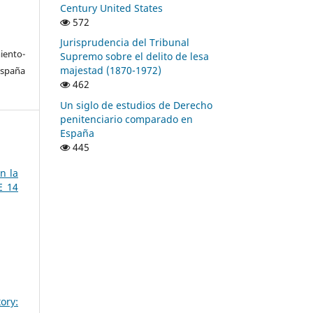
Century United States
572
Jurisprudencia del Tribunal
ento-
Supremo sobre el delito de lesa
majestad (1870-1972)
España
462
Un siglo de estudios de Derecho
penitenciario comparado en
España
445
n la
E 14
ory: