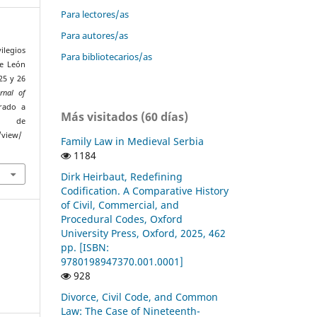
Para lectores/as
Para autores/as
ilegios
Para bibliotecarios/as
de León
25 y 26
rnal of
erado a
Más visitados (60 días)
de
/view/
Family Law in Medieval Serbia
1184
Dirk Heirbaut, Redefining
Codification. A Comparative History
of Civil, Commercial, and
Procedural Codes, Oxford
University Press, Oxford, 2025, 462
pp. [ISBN:
9780198947370.001.0001]
928
Divorce, Civil Code, and Common
Law: The Case of Nineteenth-