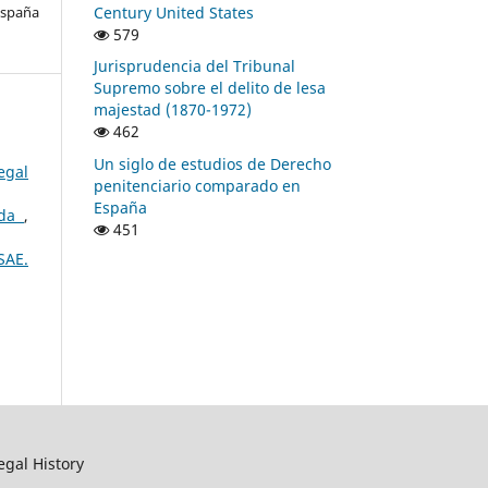
Century United States
España
579
Jurisprudencia del Tribunal
Supremo sobre el delito de lesa
majestad (1870-1972)
462
Un siglo de estudios de Derecho
egal
penitenciario comparado en
España
ada
,
451
SAE.
egal History