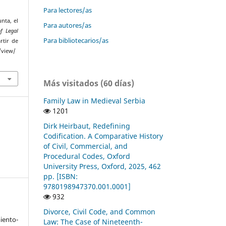
Para lectores/as
nta, el
Para autores/as
f Legal
Para bibliotecarios/as
rtir de
/view/
Más visitados (60 días)
Family Law in Medieval Serbia
1201
Dirk Heirbaut, Redefining
Codification. A Comparative History
of Civil, Commercial, and
Procedural Codes, Oxford
University Press, Oxford, 2025, 462
pp. [ISBN:
9780198947370.001.0001]
932
Divorce, Civil Code, and Common
ento-
Law: The Case of Nineteenth-