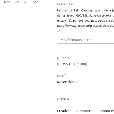
Cómo citar
Perona, J. (1988). Oeuvres. Jacobo de la ju
de las leyes.
GLOSSAE. European Journal o
History
, (1), pp. 201–207. Recuperado a pa
https://www.glossae.eu/glossaeojs/article
32
Más formatos de cita
Número
GLOSSAE 1 (1988)
Sección
Recensiones
Licencia
Creative Commons Reconocimi