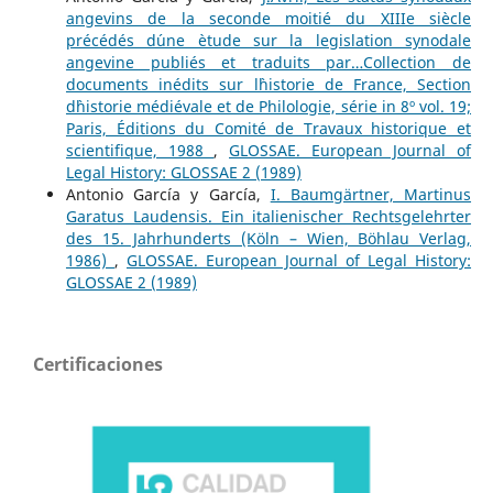
angevins de la seconde moitié du XIIIe siècle
précédés d´une ètude sur la legislation synodale
angevine publiés et traduits par…Collection de
documents inédits sur l`historie de France, Section
d`historie médiévale et de Philologie, série in 8º vol. 19;
Paris, Éditions du Comité de Travaux historique et
scientifique, 1988
,
GLOSSAE. European Journal of
Legal History: GLOSSAE 2 (1989)
Antonio García y García,
I. Baumgärtner, Martinus
Garatus Laudensis. Ein italienischer Rechtsgelehrter
des 15. Jahrhunderts (Köln – Wien, Böhlau Verlag,
1986)
,
GLOSSAE. European Journal of Legal History:
GLOSSAE 2 (1989)
Certificaciones