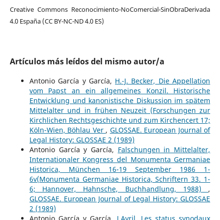
Creative Commons Reconocimiento-NoComercial-SinObraDerivada
4.0 España (CC BY-NC-ND 4.0 ES)
Artículos más leídos del mismo autor/a
Antonio García y García,
H.-J. Becker, Die Appellation
vom Papst an ein allgemeines Konzil. Historische
Entwicklung und kanonistische Diskussion im spätem
Mittelalter und in frühen Neuzeit (Forschungen zur
Kirchlichen Rechtsgeschichte und zum Kirchencert 17;
Köln-Wien, Böhlau Ver
,
GLOSSAE. European Journal of
Legal History: GLOSSAE 2 (1989)
Antonio García y García,
Falschungen in Mittelalter,
Internationaler Kongress del Monumenta Germaniae
Historica, München 16-19 September 1986 1-
6v(Monumenta Germaniae Historica, Schriftern 33. 1-
6; Hannover, Hahnsche, Buchhandlung, 1988)
,
GLOSSAE. European Journal of Legal History: GLOSSAE
2 (1989)
Antonio García y García,
J.Avril, Les status synodaux