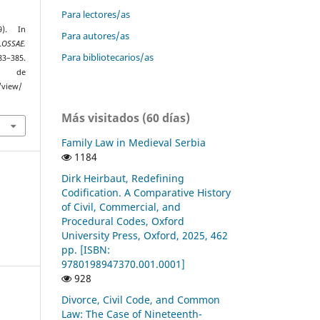
Para lectores/as
9). In
Para autores/as
LOSSAE.
Para bibliotecarios/as
383–385.
r de
/view/
Más visitados (60 días)
Family Law in Medieval Serbia
1184
Dirk Heirbaut, Redefining
Codification. A Comparative History
of Civil, Commercial, and
Procedural Codes, Oxford
University Press, Oxford, 2025, 462
pp. [ISBN:
9780198947370.001.0001]
928
Divorce, Civil Code, and Common
Law: The Case of Nineteenth-