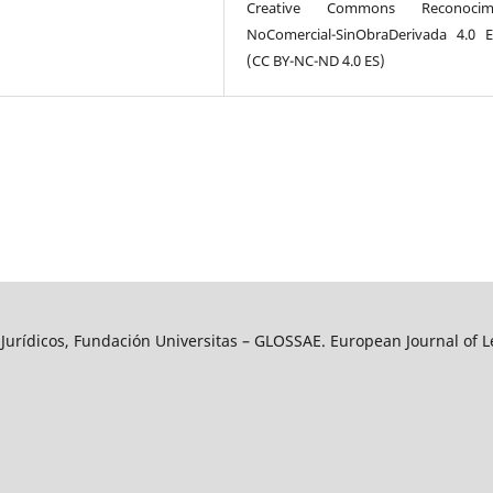
Creative Commons Reconocimi
NoComercial-SinObraDerivada 4.0 
(CC BY-NC-ND 4.0 ES)
y Jurídicos, Fundación Universitas – GLOSSAE. European Journal of L