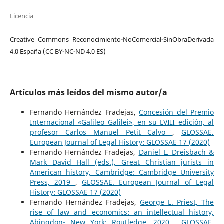
Licencia
Creative Commons Reconocimiento-NoComercial-SinObraDerivada
4.0 España (CC BY-NC-ND 4.0 ES)
Artículos más leídos del mismo autor/a
Fernando Hernández Fradejas,
Concesión del Premio
Internacional «Galileo Galilei», en su LVIII edición, al
profesor Carlos Manuel Petit Calvo
,
GLOSSAE.
European Journal of Legal History: GLOSSAE 17 (2020)
Fernando Hernández Fradejas,
Daniel L. Dreisbach &
Mark David Hall (eds.), Great Christian jurists in
American history, Cambridge: Cambridge University
Press, 2019
,
GLOSSAE. European Journal of Legal
History: GLOSSAE 17 (2020)
Fernando Hernández Fradejas,
George L. Priest, The
rise of law and economics: an intellectual history,
Abingdon- New York: Routledge, 2020
,
GLOSSAE.