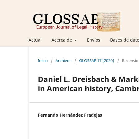
Actual
Acerca de
Envíos
Bases de dato
Inicio
/
Archivos
/
GLOSSAE 17 (2020)
/
Recensio
Daniel L. Dreisbach & Mark D
in American history, Cambr
Fernando Hernández Fradejas