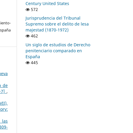
Century United States
572
Jurisprudencia del Tribunal
ento-
Supremo sobre el delito de lesa
majestad (1870-1972)
España
462
Un siglo de estudios de Derecho
penitenciario comparado en
España
445
ueva
o de
3-7]
,
II),
ory:
 las
309-