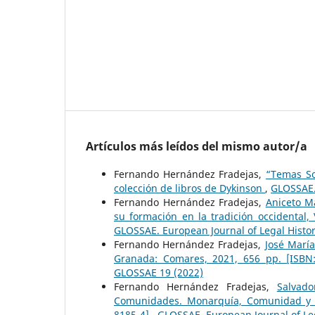
Artículos más leídos del mismo autor/a
Fernando Hernández Fradejas,
“Temas So
colección de libros de Dykinson
,
GLOSSAE.
Fernando Hernández Fradejas,
Aniceto M
su formación en la tradición occidental,
GLOSSAE. European Journal of Legal Histo
Fernando Hernández Fradejas,
José María
Granada: Comares, 2021, 656 pp. [ISBN
GLOSSAE 19 (2022)
Fernando Hernández Fradejas,
Salvad
Comunidades. Monarquía, Comunidad y par
8185-4]
,
GLOSSAE. European Journal of Le