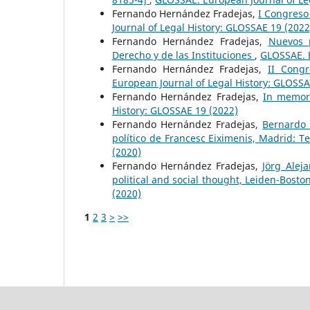
Fernando Hernández Fradejas,
I Congreso
Journal of Legal History: GLOSSAE 19 (2022
Fernando Hernández Fradejas,
Nuevos p
Derecho y de las Instituciones
,
GLOSSAE. E
Fernando Hernández Fradejas,
II Cong
European Journal of Legal History: GLOSSA
Fernando Hernández Fradejas,
In memori
History: GLOSSAE 19 (2022)
Fernando Hernández Fradejas,
Bernardo 
político de Francesc Eiximenis, Madrid: T
(2020)
Fernando Hernández Fradejas,
Jörg Alej
political and social thought, Leiden-Boston
(2020)
1
2
3
>
>>