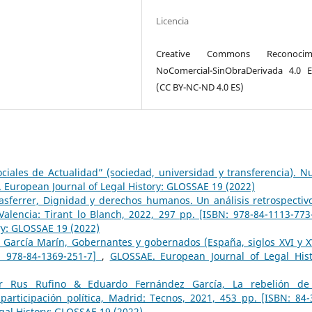
Licencia
Creative Commons Reconocimi
NoComercial-SinObraDerivada 4.0 
(CC BY-NC-ND 4.0 ES)
ciales de Actualidad” (sociedad, universidad y transferencia). N
 European Journal of Legal History: GLOSSAE 19 (2022)
asferrer, Dignidad y derechos humanos. Un análisis retrospectiv
 Valencia: Tirant lo Blanch, 2022, 297 pp. [ISBN: 978-84-1113-77
ry: GLOSSAE 19 (2022)
 García Marín, Gobernantes y gobernados (España, siglos XVI y XV
: 978-84-1369-251-7]
,
GLOSSAE. European Journal of Legal Hist
or Rus Rufino & Eduardo Fernández García, La rebelión de
ticipación política, Madrid: Tecnos, 2021, 453 pp. [ISBN: 84-
gal History: GLOSSAE 19 (2022)