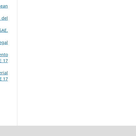
pean
 del
SAE.
egal
ento
E 17
rial
E 17