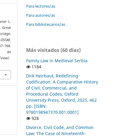
Para lectores/as
Para autores/as
niel L.
Para bibliotecarios/as
 Great
bridge:
LOSSAE.
767–768.
Más visitados (60 días)
r de
/view/
Family Law in Medieval Serbia
1184
Dirk Heirbaut, Redefining
Codification. A Comparative History
of Civil, Commercial, and
Procedural Codes, Oxford
University Press, Oxford, 2025, 462
pp. [ISBN:
9780198947370.001.0001]
928
Divorce, Civil Code, and Common
Law: The Case of Nineteenth-