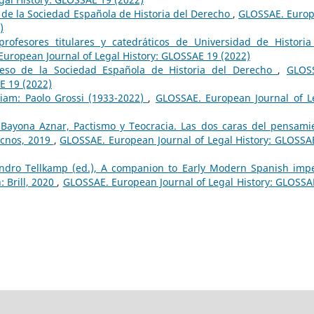
 de la Sociedad Española de Historia del Derecho
,
GLOSSAE. Euro
)
rofesores titulares y catedráticos de Universidad de Historia
uropean Journal of Legal History: GLOSSAE 19 (2022)
reso de la Sociedad Española de Historia del Derecho
,
GLOS
E 19 (2022)
am: Paolo Grossi (1933-2022)
,
GLOSSAE. European Journal of L
Bayona Aznar, Pactismo y Teocracia. Las dos caras del pensami
ecnos, 2019
,
GLOSSAE. European Journal of Legal History: GLOSSA
andro Tellkamp (ed.), A companion to Early Modern Spanish impe
: Brill, 2020
,
GLOSSAE. European Journal of Legal History: GLOSSA