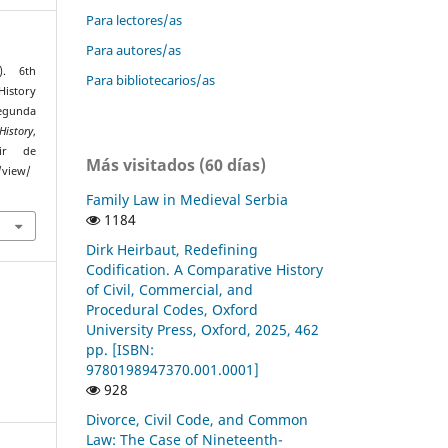
Para lectores/as
Para autores/as
). 6th
Para bibliotecarios/as
History
egunda
History
,
ir de
Más visitados (60 días)
/view/
Family Law in Medieval Serbia
1184
Dirk Heirbaut, Redefining
Codification. A Comparative History
of Civil, Commercial, and
Procedural Codes, Oxford
University Press, Oxford, 2025, 462
pp. [ISBN:
9780198947370.001.0001]
928
Divorce, Civil Code, and Common
Law: The Case of Nineteenth-