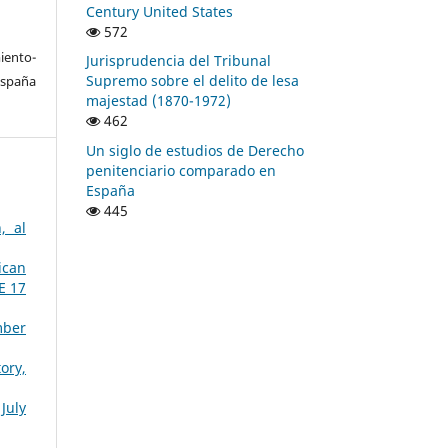
Century United States
572
ento-
Jurisprudencia del Tribunal
Supremo sobre el delito de lesa
España
majestad (1870-1972)
462
Un siglo de estudios de Derecho
penitenciario comparado en
España
445
, al
ican
E 17
mber
ory,
July