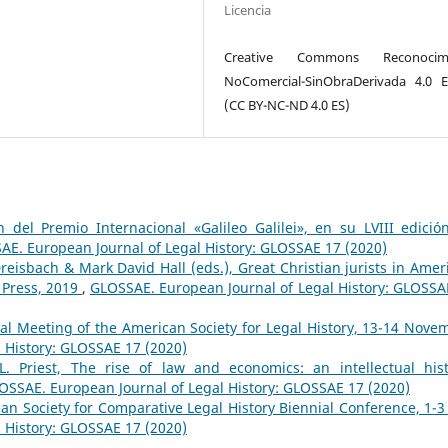
Licencia
Creative Commons Reconocimi
NoComercial-SinObraDerivada 4.0 
(CC BY-NC-ND 4.0 ES)
 del Premio Internacional «Galileo Galilei», en su LVIII edición
AE. European Journal of Legal History: GLOSSAE 17 (2020)
Dreisbach & Mark David Hall (eds.), Great Christian jurists in Amer
 Press, 2019
,
GLOSSAE. European Journal of Legal History: GLOSSA
l Meeting of the American Society for Legal History, 13-14 Nove
 History: GLOSSAE 17 (2020)
. Priest, The rise of law and economics: an intellectual hist
OSSAE. European Journal of Legal History: GLOSSAE 17 (2020)
an Society for Comparative Legal History Biennial Conference, 1-3 
 History: GLOSSAE 17 (2020)