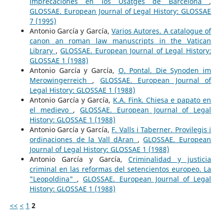
imprecaciones en los Usatges de Barcelona
,
GLOSSAE. European Journal of Legal History: GLOSSAE
7 (1995)
Antonio García y García,
Varios Autores. A catalogue of
canon an roman law manuscripts in the Vatican
Library
,
GLOSSAE. European Journal of Legal History:
GLOSSAE 1 (1988)
Antonio García y García,
O. Pontal. Die Synoden im
Merowingerreich
,
GLOSSAE. European Journal of
Legal History: GLOSSAE 1 (1988)
Antonio García y García,
K.A. Fink. Chiesa e papato en
el medievo
,
GLOSSAE. European Journal of Legal
History: GLOSSAE 1 (1988)
Antonio García y García,
F. Valls i Taberner. Provilegis i
ordinaciones de la Vall d`Aran
,
GLOSSAE. European
Journal of Legal History: GLOSSAE 1 (1988)
Antonio García y García,
Criminalidad y justicia
criminal en las reformas del setencientos europeo. La
"Leopoldina"
,
GLOSSAE. European Journal of Legal
History: GLOSSAE 1 (1988)
<<
<
1
2