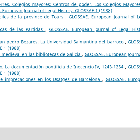
orres. Colegios mayores: Centros de poder. Los Colegios Mayore
 European Journal of Legal History: GLOSSAE 1 (1988)
onciles de la province de Tours
,
GLOSSAE. European Journal of L
icas de las Partidas
,
GLOSSAE. European Journal of Legal Hist
San pedro Bezares. La Universidad Salmantina del barroco
,
GLOS
E 1 (1988)
medieval en las bibliotecas de Galicia
,
GLOSSAE. European Journa
to. La documentación pontificia de Inocencio IV, 1243-1254
,
GLOS
E 1 (1988)
 e imprecaciones en los Usatges de Barcelona
,
GLOSSAE. Euro