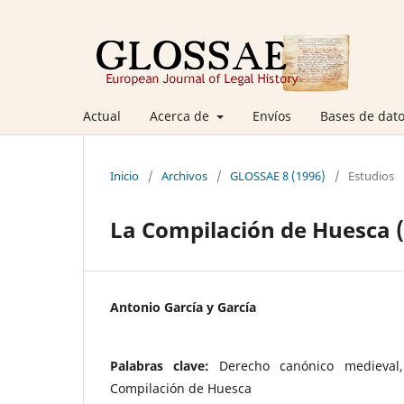
Actual
Acerca de
Envíos
Bases de dato
Inicio
/
Archivos
/
GLOSSAE 8 (1996)
/
Estudios
La Compilación de Huesca (
Antonio García y García
Palabras clave:
Derecho canónico medieval,
Compilación de Huesca