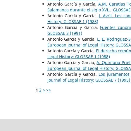
Antonio García y García,
A.M. Caratias T
Salamanca durante el siglo XVI.
,
GLOSSAE.
Antonio García y García,
J. Avril. Les c
History: GLOSSAE 1 (1988)
Antonio García y García,
Fuentes canón
GLOSSAE 3 (1991)
Antonio García y García,
L. E. Rodríguez-
European Journal of Legal History: GLOSSA
Antonio García y García,
El derecho común 
Legal History: GLOSSAE 1 (1988)
Antonio García y García,
A. Quintana Prie
European Journal of Legal History: GLOSSA
Antonio García y García,
Los juramentos
Journal of Legal History: GLOSSAE 7 (1995)
1
2
>
>>