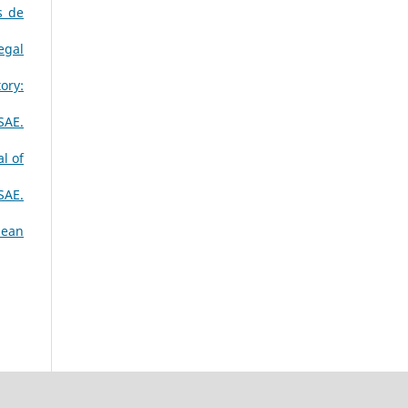
s de
egal
ory:
SAE.
l of
SAE.
pean