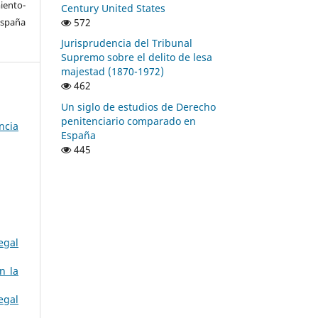
ento-
Century United States
572
España
Jurisprudencia del Tribunal
Supremo sobre el delito de lesa
majestad (1870-1972)
462
Un siglo de estudios de Derecho
penitenciario comparado en
ncia
España
445
egal
n la
egal