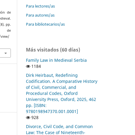
Para lectores/as
ción de
Para autores/as
dieval.
Para bibliotecarios/as
(8), pp.
ir de
/view/
Más visitados (60 días)
Family Law in Medieval Serbia
1184
Dirk Heirbaut, Redefining
Codification. A Comparative History
of Civil, Commercial, and
Procedural Codes, Oxford
University Press, Oxford, 2025, 462
pp. [ISBN:
9780198947370.001.0001]
928
Divorce, Civil Code, and Common
Law: The Case of Nineteenth-