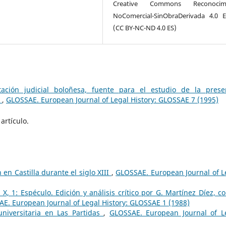
Creative Commons Reconocimi
NoComercial-SinObraDerivada 4.0 
(CC BY-NC-ND 4.0 ES)
ación judicial boloñesa, fuente para el estudio de la prese
8
,
GLOSSAE. European Journal of Legal History: GLOSSAE 7 (1995)
artículo.
en Castilla durante el siglo XIII
,
GLOSSAE. European Journal of L
X, 1: Espéculo. Edición y análisis crítico por G. Martínez Díez, co
E. European Journal of Legal History: GLOSSAE 1 (1988)
niversitaria en Las Partidas
,
GLOSSAE. European Journal of L