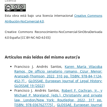
Licencia
Esta obra está bajo una licencia internacional
Creative Commons
Atribución-NoComercial 4.0
.
Creative Commons Reconocimiento-NoComercial-SinObraDerivada
4.0 España (CC BY-NC-ND 4.0 ES)
Artículos más leídos del mismo autor/a
Francisco J. Andrés Santos,
Karen María Vilacoba
Ramos, De officio senatorio romano, Cizur Menor:
Aranzadi-Thomson, 2022, 310 pp. [ISBN: 978-84-1124-
452-7]
,
GLOSSAE. European Journal of Legal History:
GLOSSAE 19 (2022)
Francisco J. Andrés Santos,
Robert F. Cochran, Jr., y
Michael P. Moreland, (eds.), Christianity and private
law, London/New York: Routledge, 2022, 317 pp.
[ISBN: 978-0367627775]
,
GLOSSAE. European Journal