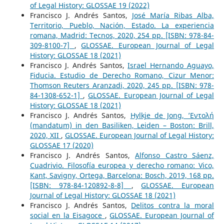
of Legal History: GLOSSAE 19 (2022)
Francisco J. Andrés Santos,
José María Ribas Alba,
Territorio, Pueblo, Nación, Estado. La experiencia
romana, Madrid: Tecnos, 2020, 254 pp. [ISBN: 978-84-
309-8100-7]
,
GLOSSAE. European Journal of Legal
History: GLOSSAE 18 (2021)
Francisco J. Andrés Santos,
Israel Hernando Aguayo,
Fiducia. Estudio de Derecho Romano, Cizur Menor:
Thomson Reuters Aranzadi, 2020, 245 pp. [ISBN: 978-
84-1308-652-1]
,
GLOSSAE. European Journal of Legal
History: GLOSSAE 18 (2021)
Francisco J. Andrés Santos,
Hylkje de Jong, ’Εντολή
(mandatum) in den Basiliken, Leiden – Boston: Brill,
2020, XII
,
GLOSSAE. European Journal of Legal History:
GLOSSAE 17 (2020)
Francisco J. Andrés Santos,
Alfonso Castro Sáenz,
Cuadrivio. Filosofía europea y derecho romano: Vico,
Kant, Savigny, Ortega, Barcelona: Bosch, 2019, 168 pp.
[ISBN: 978-84-120892-8-8]
,
GLOSSAE. European
Journal of Legal History: GLOSSAE 18 (2021)
Francisco J. Andrés Santos,
Delitos contra la moral
social en la Eisagoce
,
GLOSSAE. European Journal of