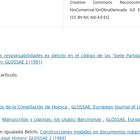
Creative Commons Reconocimi
NoComercial-SinObraDerivada 4.0 
(CC BY-NC-ND 4.0 ES)
 responsabilidades ex delicto en el código de las ‘Siete Parti
ry: GLOSSAE 3 (1991)
artículo.
cos de la Compilación de Huesca
,
GLOSSAE. European Journal of L
z,
Manuscritos y copistas: los Usatici Barcinonae
,
GLOSSAE. Euro
ón Igualada Belchí,
Construcciones modales en documentos notari
Legal History: GLOSSAE 2 (1989)