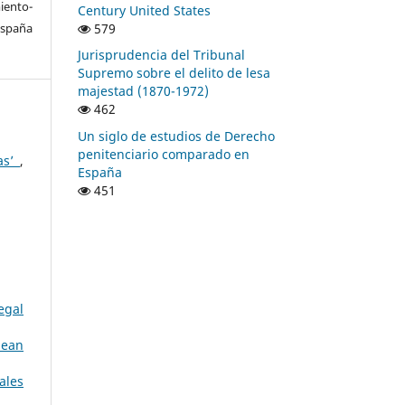
ento-
Century United States
579
España
Jurisprudencia del Tribunal
Supremo sobre el delito de lesa
majestad (1870-1972)
462
Un siglo de estudios de Derecho
penitenciario comparado en
das’
,
España
451
egal
pean
ales