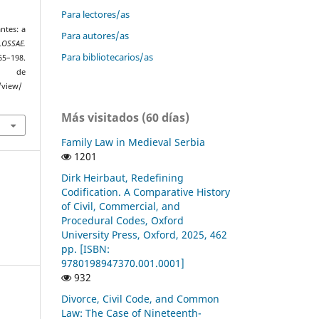
Para lectores/as
ntes: a
Para autores/as
LOSSAE.
Para bibliotecarios/as
165–198.
r de
/view/
Más visitados (60 días)
Family Law in Medieval Serbia
1201
Dirk Heirbaut, Redefining
Codification. A Comparative History
of Civil, Commercial, and
Procedural Codes, Oxford
University Press, Oxford, 2025, 462
pp. [ISBN:
9780198947370.001.0001]
932
Divorce, Civil Code, and Common
Law: The Case of Nineteenth-