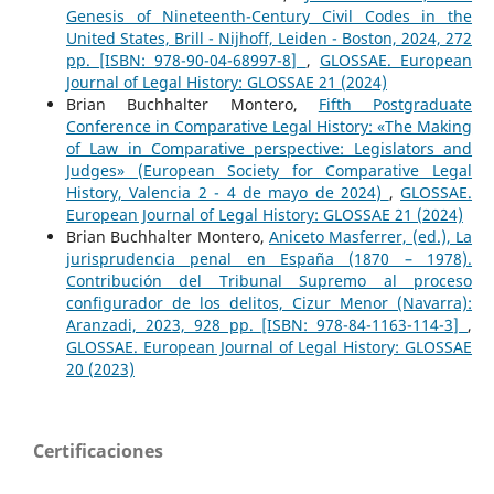
Genesis of Nineteenth-Century Civil Codes in the
United States, Brill - Nijhoff, Leiden - Boston, 2024, 272
pp. [ISBN: 978-90-04-68997-8]
,
GLOSSAE. European
Journal of Legal History: GLOSSAE 21 (2024)
Brian Buchhalter Montero,
Fifth Postgraduate
Conference in Comparative Legal History: «The Making
of Law in Comparative perspective: Legislators and
Judges» (European Society for Comparative Legal
History, Valencia 2 - 4 de mayo de 2024)
,
GLOSSAE.
European Journal of Legal History: GLOSSAE 21 (2024)
Brian Buchhalter Montero,
Aniceto Masferrer, (ed.), La
jurisprudencia penal en España (1870 – 1978).
Contribución del Tribunal Supremo al proceso
configurador de los delitos, Cizur Menor (Navarra):
Aranzadi, 2023, 928 pp. [ISBN: 978-84-1163-114-3]
,
GLOSSAE. European Journal of Legal History: GLOSSAE
20 (2023)
Certificaciones