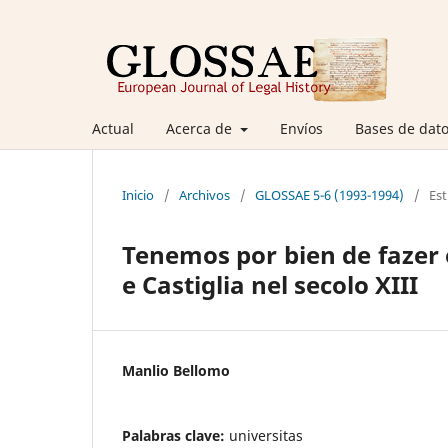
Actual
Acerca de
Envíos
Bases de dato
Inicio
/
Archivos
/
GLOSSAE 5-6 (1993-1994)
/
Es
Tenemos por bien de fazer e
e Castiglia nel secolo XIII
Manlio Bellomo
Palabras clave:
universitas