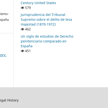
Century United States
579
ento-
Jurisprudencia del Tribunal
Supremo sobre el delito de lesa
España
majestad (1870-1972)
462
Un siglo de estudios de Derecho
penitenciario comparado en
España
451
ory:
egal History