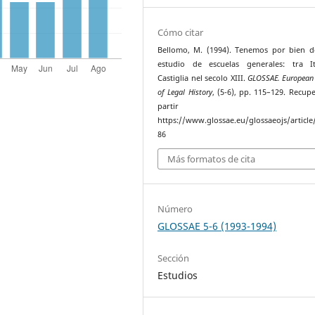
Cómo citar
Bellomo, M. (1994). Tenemos por bien d
estudio de escuelas generales: tra It
Castiglia nel secolo XIII.
GLOSSAE. European 
of Legal History
, (5-6), pp. 115–129. Recup
partir 
https://www.glossae.eu/glossaeojs/article
86
Más formatos de cita
Número
GLOSSAE 5-6 (1993-1994)
Sección
Estudios