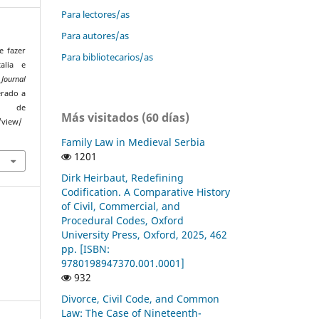
Para lectores/as
Para autores/as
e fazer
Para bibliotecarios/as
alia e
Journal
erado a
de
Más visitados (60 días)
/view/
Family Law in Medieval Serbia
1201
Dirk Heirbaut, Redefining
Codification. A Comparative History
of Civil, Commercial, and
Procedural Codes, Oxford
University Press, Oxford, 2025, 462
pp. [ISBN:
9780198947370.001.0001]
932
Divorce, Civil Code, and Common
Law: The Case of Nineteenth-