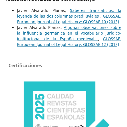
Javier Alvarado Planas,
Saberes translaticios: la
leyenda de las dos columnas prediluviales
,
GLOSSAE.
European Journal of Legal History: GLOSSAE 10 (2013)
Javier Alvarado Planas,
Algunas observaciones sobre
la influencia germánica en el vocabulario jurídico-
institucional de la España medieval
,
GLOSSAE.
European Journal of Legal History: GLOSSAE 12 (2015)
Certificaciones