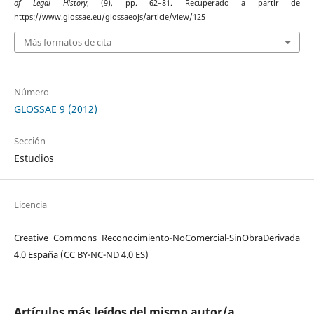
of Legal History
, (9), pp. 62–81. Recuperado a partir de
https://www.glossae.eu/glossaeojs/article/view/125
Más formatos de cita
Número
GLOSSAE 9 (2012)
Sección
Estudios
Licencia
Creative Commons Reconocimiento-NoComercial-SinObraDerivada
4.0 España (CC BY-NC-ND 4.0 ES)
Artículos más leídos del mismo autor/a