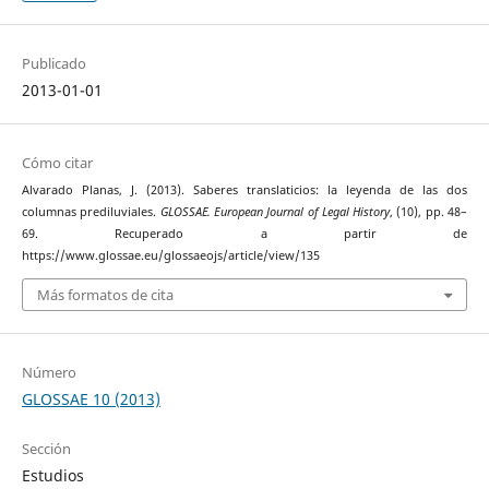
Publicado
2013-01-01
Cómo citar
Alvarado Planas, J. (2013). Saberes translaticios: la leyenda de las dos
columnas prediluviales.
GLOSSAE. European Journal of Legal History
, (10), pp. 48–
69. Recuperado a partir de
https://www.glossae.eu/glossaeojs/article/view/135
Más formatos de cita
Número
GLOSSAE 10 (2013)
Sección
Estudios