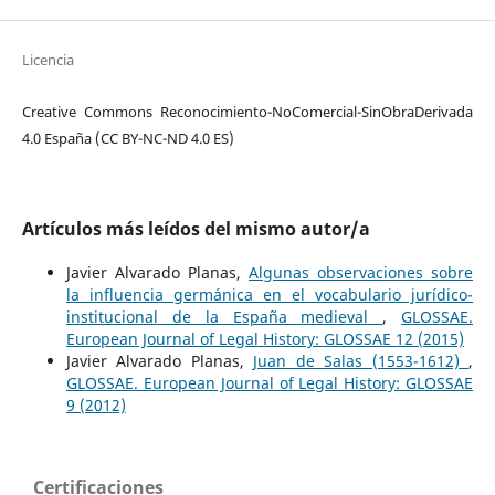
Licencia
Creative Commons Reconocimiento-NoComercial-SinObraDerivada
4.0 España (CC BY-NC-ND 4.0 ES)
Artículos más leídos del mismo autor/a
Javier Alvarado Planas,
Algunas observaciones sobre
la influencia germánica en el vocabulario jurídico-
institucional de la España medieval
,
GLOSSAE.
European Journal of Legal History: GLOSSAE 12 (2015)
Javier Alvarado Planas,
Juan de Salas (1553-1612)
,
GLOSSAE. European Journal of Legal History: GLOSSAE
9 (2012)
Certificaciones