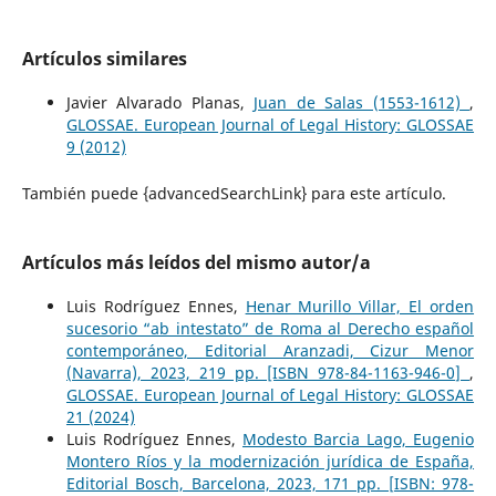
Artículos similares
Javier Alvarado Planas,
Juan de Salas (1553-1612)
,
GLOSSAE. European Journal of Legal History: GLOSSAE
9 (2012)
También puede {advancedSearchLink} para este artículo.
Artículos más leídos del mismo autor/a
Luis Rodríguez Ennes,
Henar Murillo Villar, El orden
sucesorio “ab intestato” de Roma al Derecho español
contemporáneo, Editorial Aranzadi, Cizur Menor
(Navarra), 2023, 219 pp. [ISBN 978-84-1163-946-0]
,
GLOSSAE. European Journal of Legal History: GLOSSAE
21 (2024)
Luis Rodríguez Ennes,
Modesto Barcia Lago, Eugenio
Montero Ríos y la modernización jurídica de España,
Editorial Bosch, Barcelona, 2023, 171 pp. [ISBN: 978-