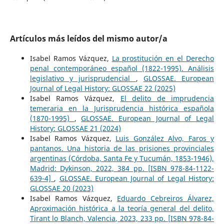
Artículos más leídos del mismo autor/a
Isabel Ramos Vázquez,
La prostitución en el Derecho
penal contemporáneo español (1822-1995). Análisis
legislativo y jurisprudencial
,
GLOSSAE. European
Journal of Legal History: GLOSSAE 22 (2025)
Isabel Ramos Vázquez,
El delito de imprudencia
temeraria en la Jurisprudencia histórica española
(1870-1995)
,
GLOSSAE. European Journal of Legal
History: GLOSSAE 21 (2024)
Isabel Ramos Vázquez,
Luis González Alvo, Faros y
pantanos. Una historia de las prisiones provinciales
argentinas (Córdoba, Santa Fe y Tucumán, 1853-1946),
Madrid: Dykinson, 2022, 384 pp. [ISBN 978-84-1122-
639-4]
,
GLOSSAE. European Journal of Legal History:
GLOSSAE 20 (2023)
Isabel Ramos Vázquez,
Eduardo Cebreiros Álvarez,
Aproximación histórica a la teoría general del delito,
Tirant lo Blanch, Valencia, 2023, 233 pp. [ISBN 978-84-