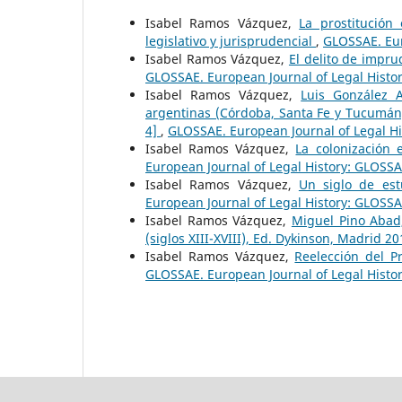
Isabel Ramos Vázquez,
La prostitución
legislativo y jurisprudencial
,
GLOSSAE. Eur
Isabel Ramos Vázquez,
El delito de impru
GLOSSAE. European Journal of Legal Histo
Isabel Ramos Vázquez,
Luis González A
argentinas (Córdoba, Santa Fe y Tucumán,
4]
,
GLOSSAE. European Journal of Legal Hi
Isabel Ramos Vázquez,
La colonización 
European Journal of Legal History: GLOSSA
Isabel Ramos Vázquez,
Un siglo de es
European Journal of Legal History: GLOSSA
Isabel Ramos Vázquez,
Miguel Pino Abad,
(siglos XIII-XVIII), Ed. Dykinson, Madrid 2
Isabel Ramos Vázquez,
Reelección del P
GLOSSAE. European Journal of Legal Histo