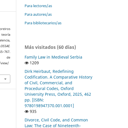
Para lectores/as
Para autores/as
Para bibliotecarios/as
reiros
teoría
lencia,
Más visitados (60 días)
LOSSAE.
765–767.
Family Law in Medieval Serbia
r de
1209
/view/
Dirk Heirbaut, Redefining
Codification. A Comparative History
of Civil, Commercial, and
Procedural Codes, Oxford
University Press, Oxford, 2025, 462
pp. [ISBN:
9780198947370.001.0001]
935
Divorce, Civil Code, and Common
Law: The Case of Nineteenth-