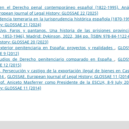
 en el Derecho penal contemporáneo español (1822-1995). Anál
opean Journal of Legal History: GLOSSAE 22 (2025)
dencia temeraria en la Jurisprudencia histórica española (1870-1
ry: GLOSSAE 21 (2024)
lvo, Faros y pantanos. Una historia de las prisiones provinci
 1853-1946), Madrid: Dykinson, 2022, 384 pp. [ISBN 978-84-1122-
story: GLOSSAE 20 (2023)
exterior penitenciaria en España: proyectos y realidades
,
GLOS
E 9 (2012)
tudios de Derecho penitenciario comparado en España
,
GLOS
E 12 (2015)
 Persecución y castigo de la exportación ilegal de bienes en Cast
014
,
GLOSSAE. European Journal of Legal History: GLOSSAE 11 (2014
rof. Aniceto Masferrer como Presidente de la ESCLH, 8-9 July 
ry: GLOSSAE 11 (2014)