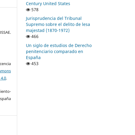
Century United States
578
Jurisprudencia del Tribunal
Supremo sobre el delito de lesa
majestad (1870-1972)
SSAE.
466
Un siglo de estudios de Derecho
penitenciario comparado en
España
453
encia
mons
 4.0
.
ento-
España