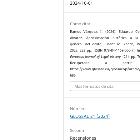
2024-10-01
Cómo citar
Ramos Vázquez, I. (2024). Eduardo Ceb
Álvarez, Aproximación histórica a la 
general del delito, Tirant lo Blanch, Va
2023, 233 pp. [ISBN 978-84-1169-060-7].
G
European Journal of Legal History
, (21), pp. 
Recuperado a parti
https://www.glossae.eu/glossaeojs/article
686
Más formatos de cita
Número
GLOSSAE 21 (2024)
Sección
Recensiones