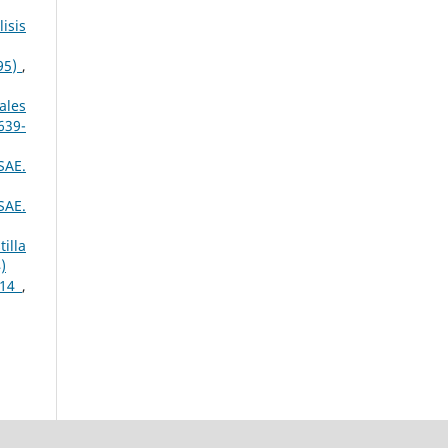
isis
995)
,
ales
639-
SAE.
SAE.
illa
)
2014
,