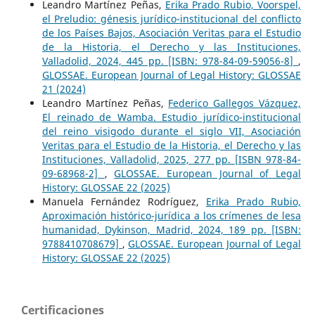
Leandro Martínez Peñas,
Erika Prado Rubio, Voorspel,
el Preludio: génesis jurídico-institucional del conflicto
de los Países Bajos, Asociación Veritas para el Estudio
de la Historia, el Derecho y las Instituciones,
Valladolid, 2024, 445 pp. [ISBN: 978-84-09-59056-8]
,
GLOSSAE. European Journal of Legal History: GLOSSAE
21 (2024)
Leandro Martínez Peñas,
Federico Gallegos Vázquez,
El reinado de Wamba. Estudio jurídico-institucional
del reino visigodo durante el siglo VII, Asociación
Veritas para el Estudio de la Historia, el Derecho y las
Instituciones, Valladolid, 2025, 277 pp. [ISBN 978-84-
09-68968-2]
,
GLOSSAE. European Journal of Legal
History: GLOSSAE 22 (2025)
Manuela Fernández Rodríguez,
Erika Prado Rubio,
Aproximación histórico-jurídica a los crímenes de lesa
humanidad, Dykinson, Madrid, 2024, 189 pp. [ISBN:
9788410708679]
,
GLOSSAE. European Journal of Legal
History: GLOSSAE 22 (2025)
Certificaciones