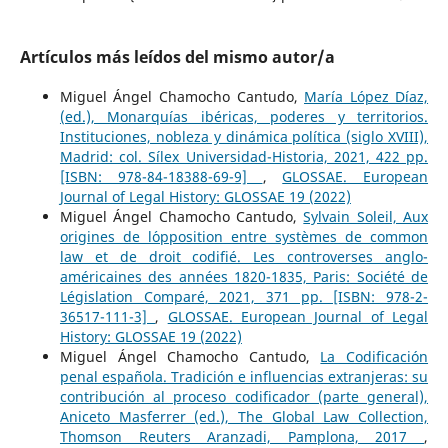
Artículos más leídos del mismo autor/a
Miguel Ángel Chamocho Cantudo,
María López Díaz,
(ed.), Monarquías ibéricas, poderes y territorios.
Instituciones, nobleza y dinámica política (siglo XVIII),
Madrid: col. Sílex Universidad-Historia, 2021, 422 pp.
[ISBN: 978-84-18388-69-9]
,
GLOSSAE. European
Journal of Legal History: GLOSSAE 19 (2022)
Miguel Ángel Chamocho Cantudo,
Sylvain Soleil, Aux
origines de l´opposition entre systèmes de common
law et de droit codifié. Les controverses anglo-
américaines des années 1820-1835, Paris: Société de
Législation Comparé, 2021, 371 pp. [ISBN: 978-2-
36517-111-3]
,
GLOSSAE. European Journal of Legal
History: GLOSSAE 19 (2022)
Miguel Ángel Chamocho Cantudo,
La Codificación
penal española. Tradición e influencias extranjeras: su
contribución al proceso codificador (parte general),
Aniceto Masferrer (ed.), The Global Law Collection,
Thomson Reuters Aranzadi, Pamplona, 2017
,