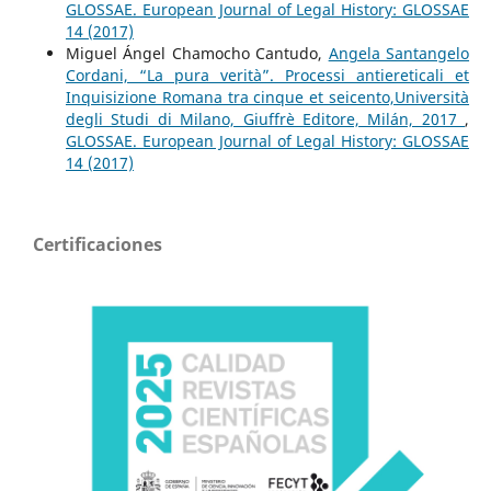
GLOSSAE. European Journal of Legal History: GLOSSAE
14 (2017)
Miguel Ángel Chamocho Cantudo,
Angela Santangelo
Cordani, “La pura verità”. Processi antiereticali et
Inquisizione Romana tra cinque et seicento,Università
degli Studi di Milano, Giuffrè Editore, Milán, 2017
,
GLOSSAE. European Journal of Legal History: GLOSSAE
14 (2017)
Certificaciones